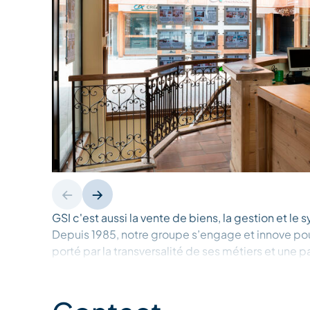
GSI c'est aussi la vente de biens, la gestion et le
Depuis 1985, notre groupe s’engage et innove pour
porté par la transversalité de ses métiers et une 
local.
Notre agence met à votre disposition son expert
attentes et définir ensemble des solutions adapté