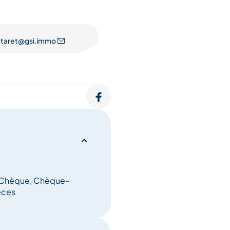
er et partager avec nous
taret@gsi.immo
, Chèque, Chèque-
èces