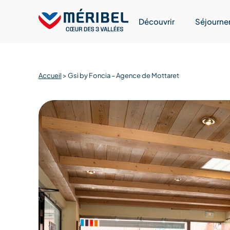
Skip
to
Découvrir
Séjourne
content
Accueil
>
Gsi by Foncia – Agence de Mottaret