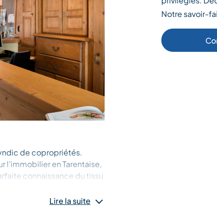
privilégiés. Dé
Notre savoir-fa
Co
 syndic de copropriétés.
 l’immobilier en Tarentaise,
parfaite connaissance du tissu
ise pour comprendre vos
Lire la suite
es à vos besoins. Vous êtes