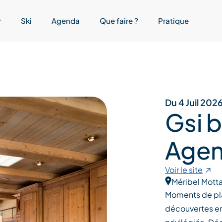
r
Ski
Agenda
Que faire ?
Pratique
Du 4 Juil 202
Gsi b
Agen
Voir le site
Méribel Motta
Moments de plai
découvertes ent