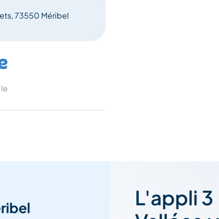
ets, 73550 Méribel
 le
L'appli 3
ribel