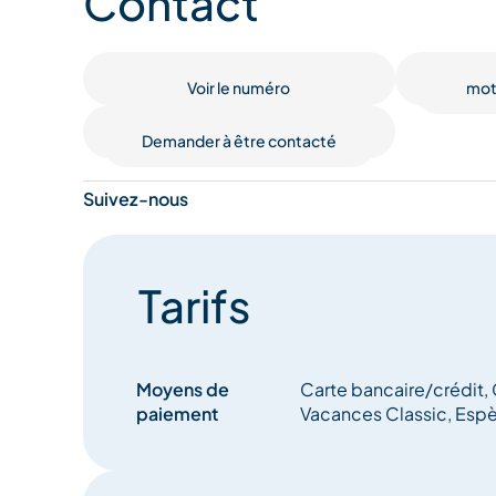
Contact
acheteur, vendeur... n'hésitez pas à nous rencontr
votre projet.
Voir le numéro
mot
Demander à être contacté
Suivez-nous
Tarifs
Moyens de
Carte bancaire/crédit
paiement
Vacances Classic, Esp