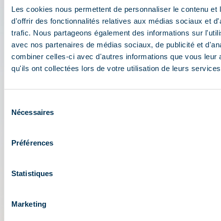
De app 3 Vallées: uw reis
Les cookies nous permettent de personnaliser le contenu et
wizard
d'offrir des fonctionnalités relatives aux médias sociaux et d
trafic. Nous partageons également des informations sur l'utili
avec nos partenaires de médias sociaux, de publicité et d'an
Toegang tot alle live functionaliteiten van het
combiner celles-ci avec d'autres informations que vous leur 
skioord: plattegrond, evenementen, activiteiten,
qu'ils ont collectées lors de votre utilisation de leurs services
restaurants, pendelbussen, parkeerplaatsen.
Bereid uw dag in het (hart van het) skigebied Les
3 Vallées voor: openingsvoorwaarden,
Sélection
weersvooruitzichten, webcams, skipassen....
Nécessaires
du
consentement
Préférences
Statistiques
Marketing