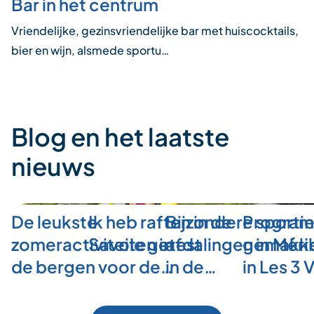
Bar in het centrum
Vriendelijke, gezinsvriendelijke bar met huiscocktails,
bier en wijn, alsmede sportu…
Blog en het laatste
nieuws
De leukste
Ik heb raften in de
Bijzondere sporti
Program
zomeractiviteiten in
Savoie getest
afdalingen in Méri
gemakkel
de bergen voor de…
in de…
in Les 3 