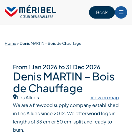
Skip
to
Book
content
Home
>
Denis MARTIN – Bois de Chauffage
From 1 Jan 2026 to 31 Dec 2026
Denis MARTIN – Bois
de Chauffage
Les Allues
View on map
We are a firewood supply company established
in Les Allues since 2012. We offer wood logs in
lengths of 33 cm or 50 cm, split and ready to
burn.