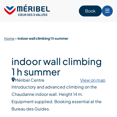
Skip
to
Book
content
Home
>
indoor wall climbing 1 h summer
indoor wall climbing
1 h summer
Méribel Centre
View on map
Introductory and advanced climbing on the
Chaudanne indoor wall. Height 14 m.
Equipment supplied. Booking essential at the
Bureau des Guides.