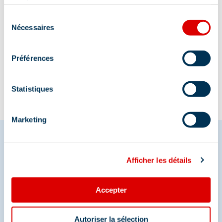
services.
Sélection
Nécessaires
du
consentement
Information updated on
03/20/2026
.
Préférences
Statistiques
Marketing
Afficher les détails
Share your moments in
Méribel
Accepter
And join us on social media
Autoriser la sélection