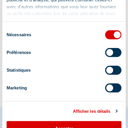
avec d'autres informations que vous leur avez fournies
Address
ou qu'ils ont collectées lors de votre utilisation de leurs
services.
Le Bois d'Arbin, 73550 Méribel
Sélection
Nécessaires
du
consentement
Préférences
Information updated on
Statistiques
04/14/2026
.
Marketing
Afficher les détails