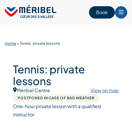
Skip
to
Book
content
Home
>
Tennis: private lessons
Tennis: private
lessons
Méribel Centre
View on map
POSTPONED IN CASE OF BAD WEATHER
One-hour private lesson with a qualified
instructor