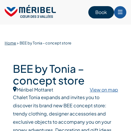
Skip
to
Book
content
Home
>
BEE by Tonia – concept store
BEE by Tonia –
concept store
Méribel Mottaret
View on map
Chalet Tonia expands and invites you to
discover its brand new BEE concept store:
trendy clothing, designer accessories and
exclusive objects to accompany you on your
snowy adventures. Decoration and gift ideas.