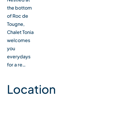
the bottom
of Roc de
Tougne,
Chalet Tonia
welcomes
you
everydays
for a re…
Location