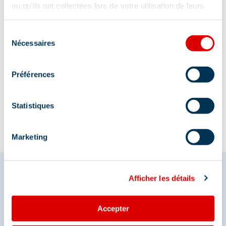
Altiport, 73550 Méribel
ou qu'ils ont collectées lors de votre utilisation de leurs
services.
Sélection
Nécessaires
du
consentement
Préférences
Information updated on
12/16/2025
.
Statistiques
Marketing
Afficher les détails
Share your moments in
Accepter
Méribel