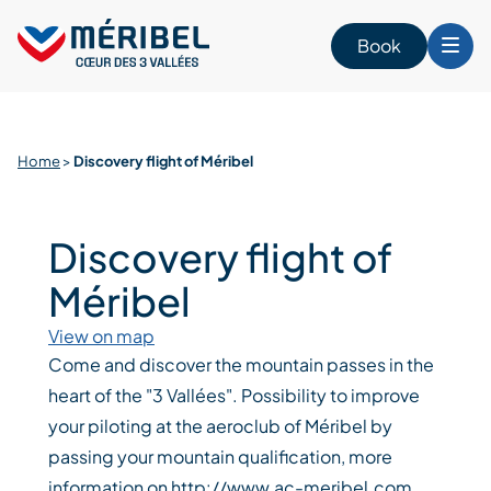
Skip
to
Book
content
Home
>
Discovery flight of Méribel
Discovery flight of
Méribel
View on map
Come and discover the mountain passes in the
heart of the "3 Vallées". Possibility to improve
your piloting at the aeroclub of Méribel by
passing your mountain qualification, more
information on http://www.ac-meribel.com.