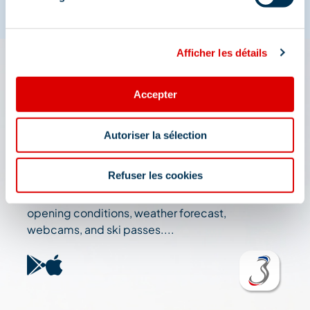
Afficher les détails
The 3 Vallées app: your
Accepter
travel assistant
Autoriser la sélection
Check out all the live information about the ski
resort: map, events, activities, restaurants,
Refuser les cookies
shuttles, and car park....
Plan your day in the heart of the 3 Vallées ski area:
opening conditions, weather forecast,
webcams, and ski passes....