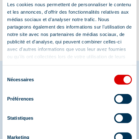
Les cookies nous permettent de personnaliser le contenu
et les annonces, d'offrir des fonctionnalités relatives aux
Information updated on
médias sociaux et d'analyser notre trafic. Nous
08/04/2025
.
partageons également des informations sur l'utilisation de
notre site avec nos partenaires de médias sociaux, de
publicité et d'analyse, qui peuvent combiner celles-ci
avec d'autres informations que vous leur avez fournies
ou qu'ils ont collectées lors de votre utilisation de leurs
services.
Sélection
Nécessaires
du
Share your moments in
consentement
Méribel
Préférences
And join us on social media
Statistiques
Marketing