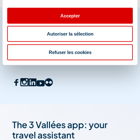
Accepter
Autoriser la sélection
Share your moments in
Méribel
Refuser les cookies
And join us on social media
The 3 Vallées app: your
travel assistant