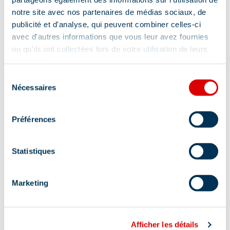
notre site avec nos partenaires de médias sociaux, de
publicité et d'analyse, qui peuvent combiner celles-ci
avec d'autres informations que vous leur avez fournies
ou qu'ils ont collectées lors de votre utilisation de leurs
services.
Address
Sélection
Nécessaires
Galerie commerciale du Ruitor, 73550 Méribel
du
consentement
Préférences
Statistiques
Information updated on
07/22/2025
.
Marketing
Afficher les détails