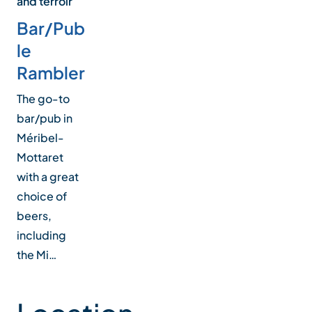
and terroir
Bar/Pub
le
Rambler
The go-to
bar/pub in
Méribel-
Mottaret
with a great
choice of
beers,
including
the Mi…