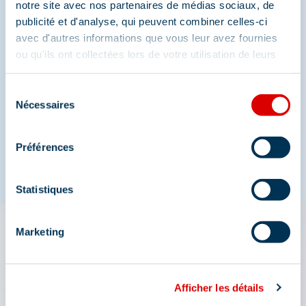
notre site avec nos partenaires de médias sociaux, de
publicité et d'analyse, qui peuvent combiner celles-ci
avec d'autres informations que vous leur avez fournies
Share your moments in
ou qu'ils ont collectées lors de votre utilisation de leurs
services.
Méribel
Sélection
Nécessaires
du
And join us on social media
consentement
Préférences
Statistiques
Marketing
The 3 Vallées app: your
travel assistant
Afficher les détails