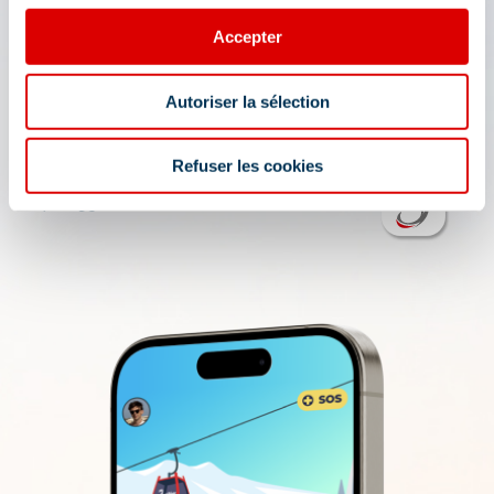
Check out all the live information about the ski
resort: map, events, activities, restaurants,
Accepter
shuttles, and car park....
Plan your day in the heart of the 3 Vallées ski area:
Autoriser la sélection
opening conditions, weather forecast,
webcams, and ski passes....
Refuser les cookies