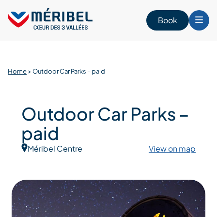
Skip
to
Book
content
Home
>
Outdoor Car Parks – paid
Outdoor Car Parks –
paid
Méribel Centre
View on map