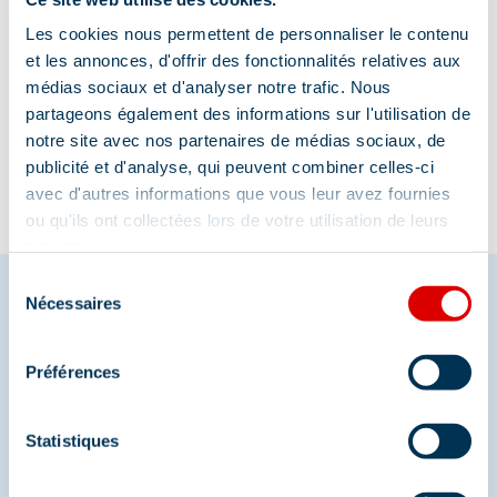
Les cookies nous permettent de personnaliser le contenu
et les annonces, d'offrir des fonctionnalités relatives aux
Information updated on
médias sociaux et d'analyser notre trafic. Nous
04/03/2026
.
partageons également des informations sur l'utilisation de
notre site avec nos partenaires de médias sociaux, de
publicité et d'analyse, qui peuvent combiner celles-ci
avec d'autres informations que vous leur avez fournies
ou qu'ils ont collectées lors de votre utilisation de leurs
services.
Sélection
Nécessaires
du
consentement
Share your moments in
Préférences
Méribel
Statistiques
And join us on social media