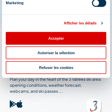
Marketing
Afficher les détails
The 3 Vallées app: your
Accepter
travel assistant
Autoriser la sélection
Check out all the live information about the ski
resort: map, events, activities, restaurants,
Refuser les cookies
shuttles, and car park....
Plan your day in the heart of the 3 Vallées ski area:
opening conditions, weather forecast,
webcams, and ski passes....