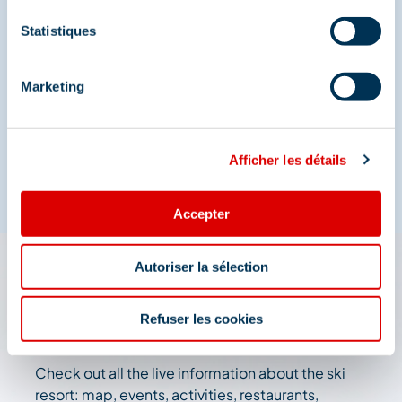
Statistiques
Share your moments in
Méribel
Marketing
And join us on social media
Afficher les détails
Accepter
Autoriser la sélection
The 3 Vallées app: your
travel assistant
Refuser les cookies
Check out all the live information about the ski
resort: map, events, activities, restaurants,