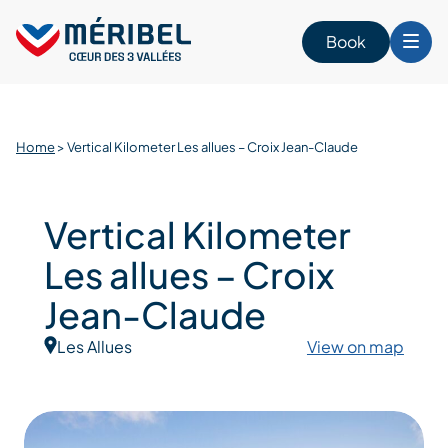
Skip
to
Book
content
Home
>
Vertical Kilometer Les allues – Croix Jean-Claude
Vertical Kilometer
Les allues – Croix
Jean-Claude
Les Allues
View on map