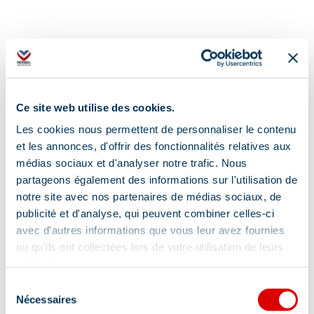
Ce site web utilise des cookies.
Additional location
Les cookies nous permettent de personnaliser le contenu
et les annonces, d'offrir des fonctionnalités relatives aux
Shuttle stop at the Mottaret tourist office
médias sociaux et d'analyser notre trafic. Nous
partageons également des informations sur l'utilisation de
notre site avec nos partenaires de médias sociaux, de
publicité et d'analyse, qui peuvent combiner celles-ci
avec d'autres informations que vous leur avez fournies
ou qu'ils ont collectées lors de votre utilisation de leurs
services.
Information updated on
Sélection
03/20/2026
.
Nécessaires
du