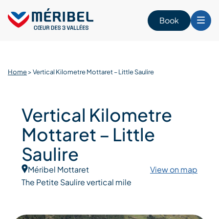
Skip
to
Book
content
Home
>
Vertical Kilometre Mottaret – Little Saulire
Vertical Kilometre
Mottaret – Little
Saulire
Méribel Mottaret
View on map
The Petite Saulire vertical mile