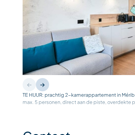
TE HUUR: prachtig 2-kamerappartement in Méribe
max. 5 personen, direct aan de piste, overdekte 
Gelegen in de wijk Méribel Plateau (residentie D
pistes ligt op slechts 50 meter van de residentie!
pendelbus nodig om ’s ochtends naar de pistes te