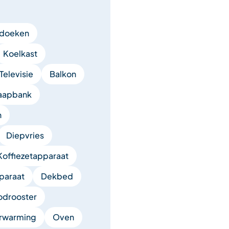
nddoeken
Koelkast
Televisie
Balkon
aapbank
n
Diepvries
Koffiezetapparaat
paraat
Dekbed
odrooster
erwarming
Oven