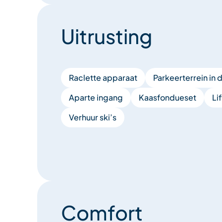
Uitrusting
Raclette apparaat
Parkeerterrein in 
Aparte ingang
Kaasfondueset
Lif
Verhuur ski’s
Comfort