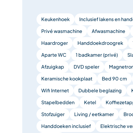
Keukenhoek
Inclusief lakens en ha
Privé wasmachine
Afwasmachine
Haardroger
Handdoekdroogrek
Aparte WC
1 badkamer (privé)
Sl
Afzuigkap
DVD speler
Magnetro
Keramische kookplaat
Bed 90 cm
Wifi Internet
Dubbele beglazing
Stapelbedden
Ketel
Koffiezetap
Stofzuiger
Living / eetkamer
Bro
Handdoeken inclusief
Elektrische v