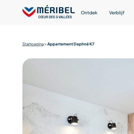
Skip
to
Ontdek
Verblijf
content
Startpagina
>
Appartement Daphné K7