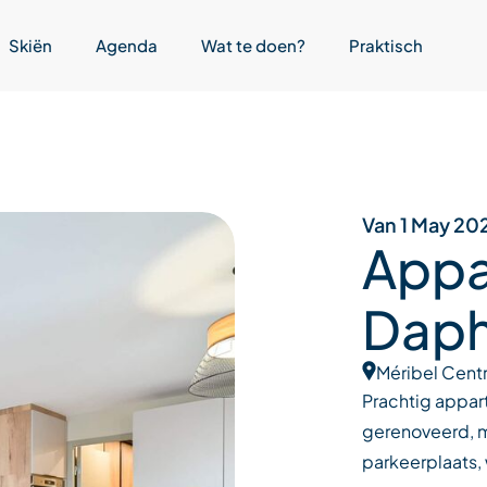
Skiën
Agenda
Wat te doen?
Praktisch
Van 1 May 20
Appa
Daph
Méribel Cent
Prachtig appar
gerenoveerd, m
parkeerplaats, 