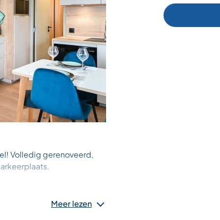
l! Volledig gerenoveerd,
parkeerplaats.
aphné). De toegang tot de
 U heeft geen auto of
Meer lezen
 gaan of ’s avonds terug te