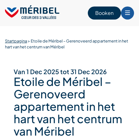
Skip
to
Booken
content
Startpagina
>
Etoile de Méribel – Gerenoveerd appartement in het
n
hart van het centrum van Méribel
Van 1 Dec 2025 tot 31 Dec 2026
Etoile de Méribel –
Gerenoveerd
appartement in het
hart van het centrum
van Méribel