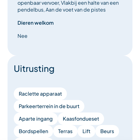
openbaar vervoer, Vlakbij een halte van een
Parkeer uw auto op de parkeerplaats „Dou du pont“
pendelbus, Aan de voet van de pistes
en geniet in alle rust van uw verblijf.
Dieren welkom
INBEGREPEN DIENSTEN:
Nee
– Zeer snelle glasvezel-wifi
– Schoonmaak aan het einde van het verblijf
Uitrusting
– Beddengoed, handdoeken, pantoffels
– Eigen parkeerplaats op de parkeerplaats „Dou du
Raclette apparaat
Pont“
Parkeerterrein in de buurt
– Welkomstproducten en welkomstgeschenken
Aparte ingang
Kaasfondueset
Bordspellen
Terras
Lift
Beurs
Uitrusting: