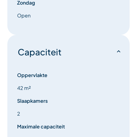
Zondag
internationale zenders.
Open
Op het grote terras van 11 m² kunt u heerlijk
ontspannen in de zon en genieten van een
adembenemend uitzicht op de bergen en de
omliggende chalets.
Capaciteit
Het appartement beschikt over een eigen skikluis op
de begane grond, waardoor u vanaf de residentie te
Oppervlakte
voet de blauwe piste van Le Doron kunt bereiken, die
op 5 minuten afstand ligt.
42 m²
Slaapkamers
Ten slotte kunt u uw auto parkeren op de
parkeerplaats „Dou du Pont”, op 5 minuten lopen van
2
de residentie.
Maximale capaciteit