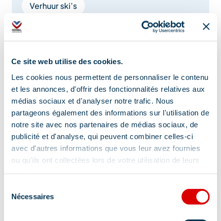
Verhuur ski’s
HOOFDSLAAPKAMER:
Meer tonen
– Nachtkastje met opberglade
Ce site web utilise des cookies.
– Leeslampjes met USB- en USB-C-aansluitingen,
Comfort
Les cookies nous permettent de personnaliser le contenu
ideaal om uw elektronische apparaten op te laden
et les annonces, d'offrir des fonctionnalités relatives aux
médias sociaux et d'analyser notre trafic. Nous
– Inloopkast met kledingrek
partageons également des informations sur l'utilisation de
Keuken
Slaapbank
notre site avec nos partenaires de médias sociaux, de
– Queensize bed van 160×200
publicité et d'analyse, qui peuvent combiner celles-ci
Strijkijzer en -plank
avec d'autres informations que vous leur avez fournies
– Kussens van 60×60 cm en 60×30 cm
Keramische kookplaat
Koelkast
ou qu'ils ont collectées lors de votre utilisation de leurs
services.
Haardroger
Handdoekdroogrek
– Lakens
Sélection
Nécessaires
Balkon
Privé wasmachine
du
– Schrijftafel
consentement
Afwasmachine
Magnetron