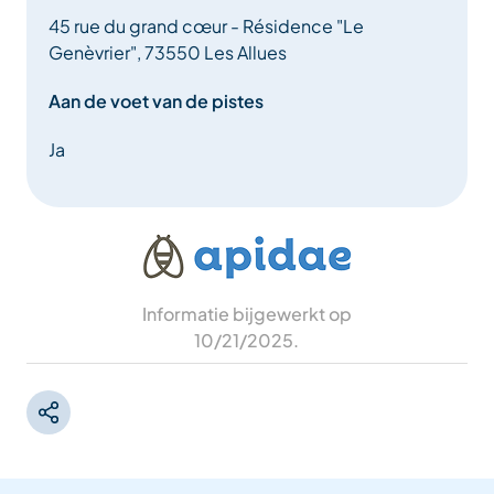
45 rue du grand cœur - Résidence "Le
– Fondueset
Genèvrier", 73550 Les Allues
– Raclettset
Aan de voet van de pistes
– Set pannen en kookpotten
Ja
– Ingebouwde vaatwasser
– Wijnkoelkast
– Afvalbakken voor afvalscheiding
Informatie bijgewerkt op
10/21/2025
.
– EHBO-doos
– Kruiden en specerijen (zout, peper, suiker, olijfolie…)
WOONKAMER: