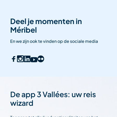
– Salontafel
Deel je momenten in
– Uitschuifbare bank (extra slaapplaats)
Méribel
– Stofzuiger
En we zijn ook te vinden op de sociale media
– Kast met gezelschapsspellen
– 4K Smart-tv
– Draadloze stofzuiger
– Uitzicht op de bergen
De app 3 Vallées: uw reis
wizard