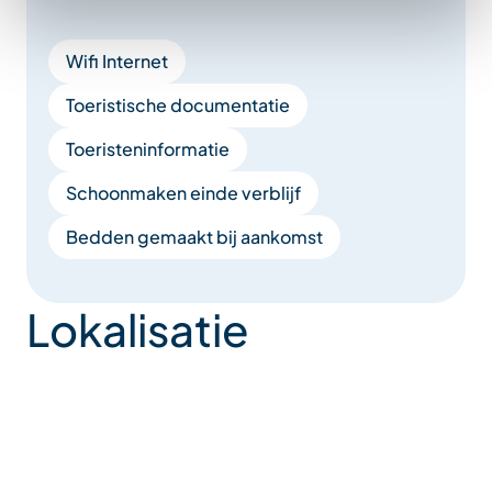
– Haardroger
– Badproducten (douchegel, shampoo)
Wifi Internet
Toeristische documentatie
– Handdoekdroger
Toeristeninformatie
– Wasmachine
Schoonmaken einde verblijf
– Strijkijzer
Bedden gemaakt bij aankomst
– Strijkplank
Lokalisatie
– Badlakens
– Badhanddoeken
KEUKEN: