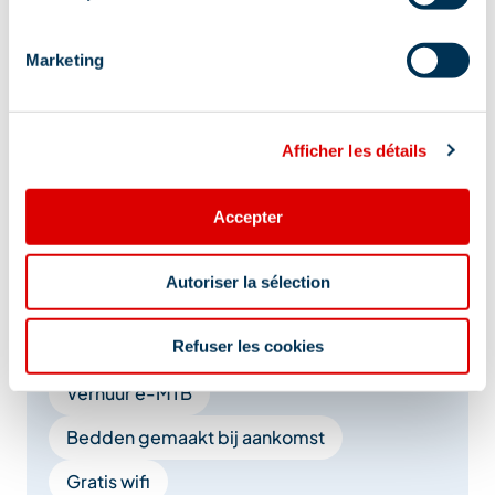
Diensten
Marketing
Babysitter
Vrij beheer
Afficher les détails
Reserveren verplicht
Wifi Internet
Winkels
Toeristische documentatie
Accepter
Schoonmaken einde verblijf
Autoriser la sélection
Reserveren diensten
Refuser les cookies
Mountainbikeverhuur
Verhuur e-bikes
Verhuur e-MTB
Bedden gemaakt bij aankomst
Gratis wifi