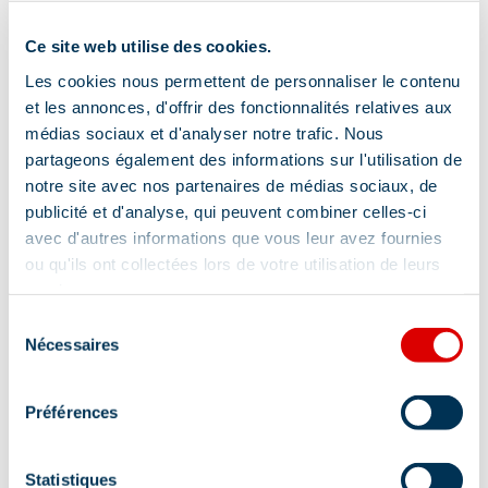
Wijnkelder
Bed 90 cm
Ce site web utilise des cookies.
Strijkijzer en -plank
Babybed
Les cookies nous permettent de personnaliser le contenu
Kinderstoel
Gezinskamer
et les annonces, d'offrir des fonctionnalités relatives aux
médias sociaux et d'analyser notre trafic. Nous
4 badkamers (privé)
partageons également des informations sur l'utilisation de
notre site avec nos partenaires de médias sociaux, de
Draadloze luidspreker
publicité et d'analyse, qui peuvent combiner celles-ci
Inductie kookplaat
Koffiezetapparaat
avec d'autres informations que vous leur avez fournies
ou qu'ils ont collectées lors de votre utilisation de leurs
Ketel
Koffiezetapparaat
Dekbed
services.
Bed 180 cm
Broodrooster
Sélection
Nécessaires
du
Handdoeken inclusief
consentement
Préférences
Meer tonen
Statistiques