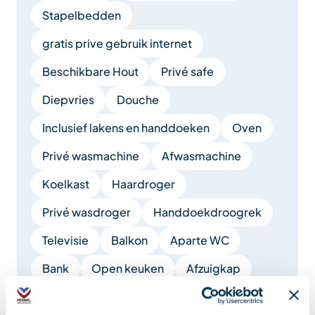
Stapelbedden
gratis prive gebruik internet
Beschikbare Hout
Privé safe
Diepvries
Douche
Inclusief lakens en handdoeken
Oven
Privé wasmachine
Afwasmachine
Koelkast
Haardroger
Privé wasdroger
Handdoekdroogrek
Televisie
Balkon
Aparte WC
Bank
Open keuken
Afzuigkap
Magnetron
Living / eetkamer