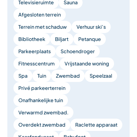
Televisieruimte
Sauna
Afgesloten terrein
Terrein met schaduw
Verhuur ski’s
Bibliotheek
Biljart
Petanque
Parkeerplaats
Schoendroger
Fitnesscentrum
Vrijstaande woning
Spa
Tuin
Zwembad
Speelzaal
Privé parkeerterrein
Onafhankelijke tuin
Verwarmd zwembad.
Overdekt zwembad
Raclette apparaat
Kaasfondueset
Babyfoot