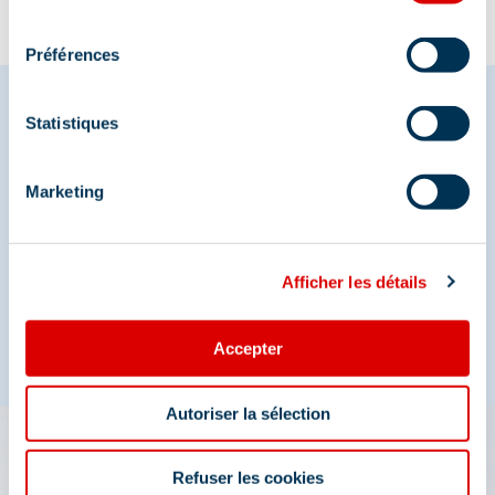
consentement
Préférences
Statistiques
Deel je momenten in
Marketing
Méribel
En we zijn ook te vinden op de sociale media
Afficher les détails
Accepter
Autoriser la sélection
De app 3 Vallées: uw reis
Refuser les cookies