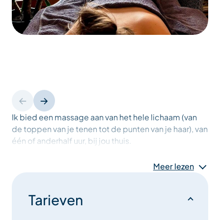
Ik bied een massage aan van het hele lichaam (van
de toppen van je tenen tot de punten van je haar), van
één of anderhalf uur, bij jou thuis.
Meer lezen
Dit is een massage “op maat”, geïnspireerd door
verschillende technieken (deep tissue, Californisch,
Zweeds, lymfatisch, reflexologie, enz.) Het kan
Tarieven
worden aangepast aan verschillende lichamen,
problemen en behoeften.