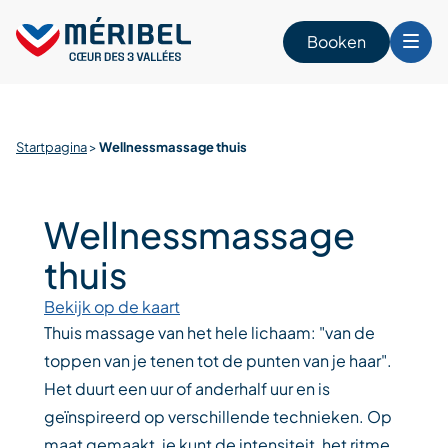
Skip
to
Booken
content
n
Startpagina
>
Wellnessmassage thuis
Wellnessmassage
thuis
Bekijk op de kaart
Thuis massage van het hele lichaam: "van de
toppen van je tenen tot de punten van je haar".
Het duurt een uur of anderhalf uur en is
geïnspireerd op verschillende technieken. Op
maat gemaakt, je kunt de intensiteit, het ritme