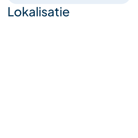
zware benen
Lokalisatie
– Stimulatie van de bloedsomloop (oxygenatie van
weefsels)
– Bewustwording van de eenheid van het lichaam
– Verbetert de slaap en spijsvertering