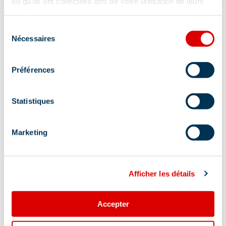
ou qu'ils ont collectées lors de votre utilisation de leurs
services.
Sélection
Nécessaires
du
consentement
Préférences
Statistiques
Marketing
Adres
Afficher les détails
369 rue des jeux olympiques, 73550 Les Allues
Accepter