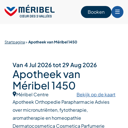
Skip
to
Booken
content
n
Startpagina
>
Apotheek van Méribel 1450
Van 4 Jul 2026 tot 29 Aug 2026
Apotheek van
Méribel 1450
Méribel Centre
Bekijk op de kaart
Apotheek Orthopedie Parapharmacie Advies
over micronutriënten, fytotherapie,
aromatherapie en homeopathie
Dermatocosmetica Cosmetica Parfumerie