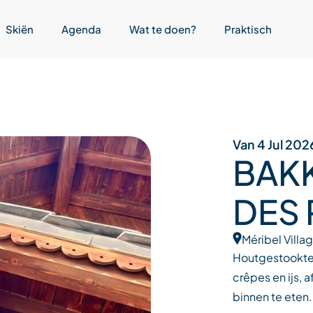
Skiën
Agenda
Wat te doen?
Praktisch
Van 4 Jul 202
BAKK
DES 
Méribel Villa
Houtgestookte 
crêpes en ijs, 
binnen te eten.