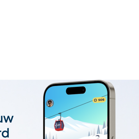
 uw
rd