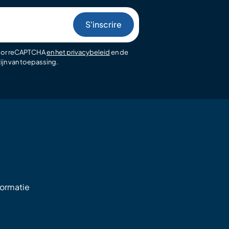
oor reCAPTCHA
en het privacybeleid
en de
ijn van toepassing.
formatie