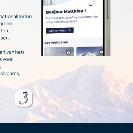
nctionaliteiten
egrond,
ten,
ssen,
art van het)
s voor:
,
 webcams,