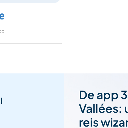
 op
De app 3
l
Vallées:
reis wiza