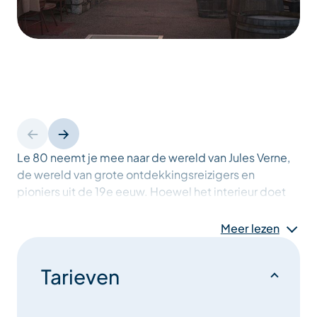
Le 80 neemt je mee naar de wereld van Jules Verne,
de wereld van grote ontdekkingsreizigers en
pioniers uit de 19e eeuw. Hoewel het interieur doet
denken aan een reis door het verleden, is de sfeer
modern en levendig, ideaal voor gezellige
Meer lezen
momenten met vrienden of familie.
Tarieven
Vanaf het ontbijt en de hele dag door kun je genieten
van een drankje of een paar hapjes, of aanschuiven