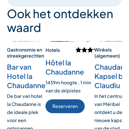
Ook het ontdekken
waard
Gastronomie en
Winkels
Hotels
streekgerechten
(algemeen)
Hôtel la
Bar van
Chaudann
Chaudanne
Hotel la
Kapsel by
1439m hoogte , 1 min
Chaudanne
Claudiu
van de skipistes
De bar van hotel
In het centrum
la Chaudanne is
van Méribel
Reserveren
de ideale plek
ontdekt u de
voor een
nieuwe kapsalo
ontspannen
van de stad.