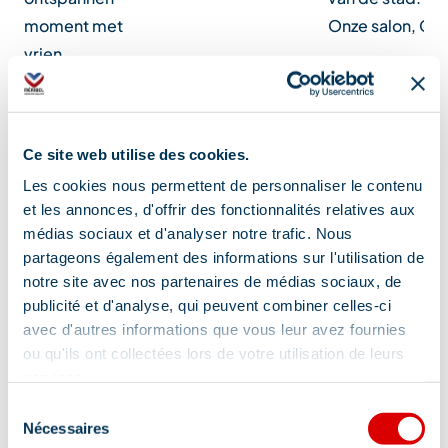
moment met
Onze salon, Ch
vrien…
Uitrusting
Ce site web utilise des cookies.
Les cookies nous permettent de personnaliser le contenu
et les annonces, d'offrir des fonctionnalités relatives aux
médias sociaux et d'analyser notre trafic. Nous
Kinderstoel
Restaurant
partageons également des informations sur l'utilisation de
Parkeerterrein in de buurt
Bar
notre site avec nos partenaires de médias sociaux, de
publicité et d'analyse, qui peuvent combiner celles-ci
Defibrillator
Toiletten
avec d'autres informations que vous leur avez fournies
ou qu'ils ont collectées lors de votre utilisation de leurs
services.
Sélection
Diensten
Nécessaires
du