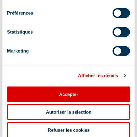
consentement
Préférences
Wifi Internet
Horeca
Banket
Restauratie kinderen
brunch
Statistiques
Af te huren
Marketing
Toegankelijk met kinderwagen
Lunch service
Avonddienst
Afficher les détails
Bistro / wijnbar
Accepter
Meer tonen
Lokalisatie
Autoriser la sélection
Refuser les cookies