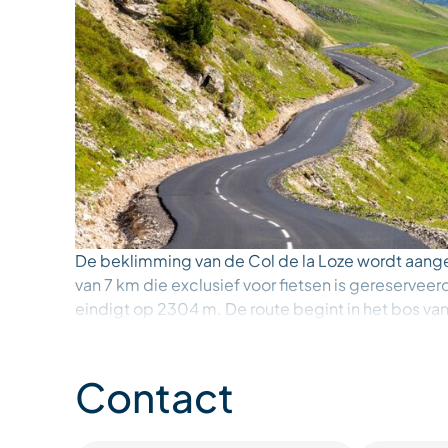
De beklimming van de Col de la Loze wordt aang
van 7 km die exclusief voor fietsen is gereserveer
eindigt op 2304 m. De route begint in het bos van 
slingert vervolgens door de bergweiden, met a
de Mont Blanc, de vallei van Méribel en de Grand
Contact