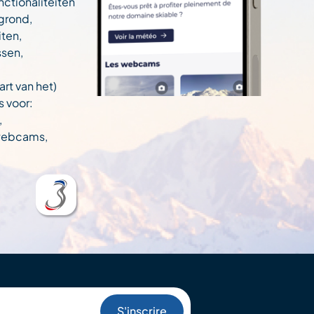
nctionaliteiten
egrond,
ten,
ssen,
art van het)
s voor:
,
 webcams,