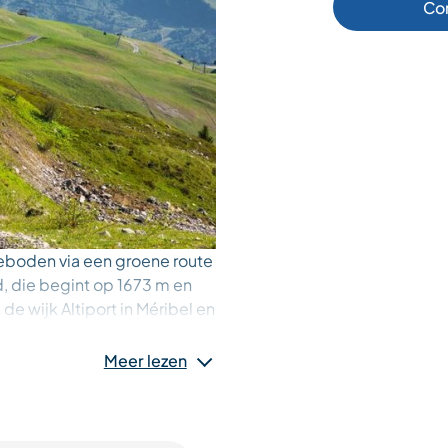
Co
eboden via een groene route
d, die begint op 1673 m en
de wijk Altiport in Méribel en
dembenemende uitzichten op
e Casse.
Meer lezen