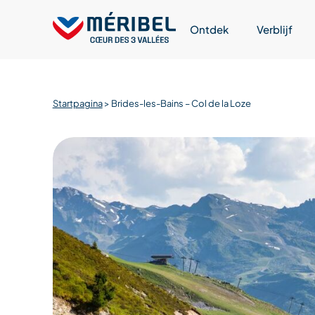
Skip
to
Ontdek
Verblijf
content
Startpagina
>
Brides-les-Bains – Col de la Loze