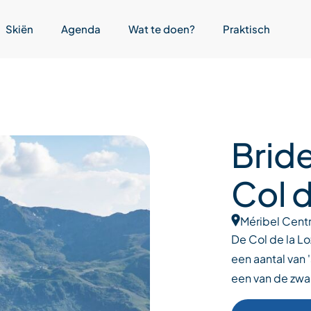
Skiën
Agenda
Wat te doen?
Praktisch
Brid
Col d
Méribel Cent
De Col de la Lo
een aantal van 
een van de zwaa