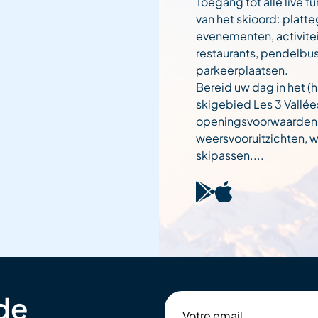
Toegang tot alle live fu
van het skioord: platt
evenementen, activitei
restaurants, pendelbu
parkeerplaatsen.
Bereid uw dag in het (h
skigebied Les 3 Vallée
openingsvoorwaarden
weersvooruitzichten,
skipassen....
 de
Votre