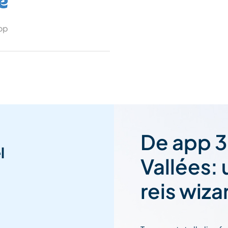
 op
De app 3
l
Vallées:
reis wiza