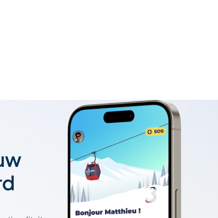
 uw
rd