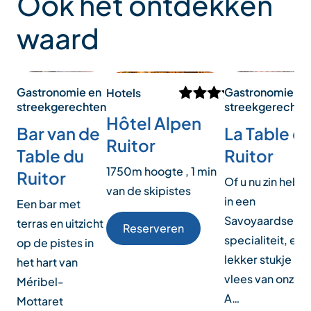
Ook het ontdekken
waard
Gastronomie en
Gastronomie en
Hotels
streekgerechten
streekgerechte
Hôtel Alpen
Bar van de
La Table d
Ruitor
Table du
Ruitor
1750m hoogte , 1 min
Ruitor
Of u nu zin hebt
van de skipistes
in een
Een bar met
Savoyaardse
terras en uitzicht
Reserveren
specialiteit, een
op de pistes in
lekker stukje
het hart van
vlees van onze
Méribel-
A…
Mottaret