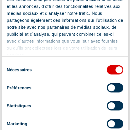
et les annonces, d'offrir des fonctionnalités relatives aux
médias sociaux et d'analyser notre trafic. Nous
partageons également des informations sur l'utilisation de
notre site avec nos partenaires de médias sociaux, de
publicité et d'analyse, qui peuvent combiner celles-ci
avec d'autres informations que vous leur avez fournies
ou qu'ils ont collectées lors de votre utilisation de leurs
services.
Adres
Sélection
Hôtel Alpen Ruitor - 200 chemin des Bleuets,
Nécessaires
du
73550 Les Allues
consentement
Préférences
Statistiques
Informatie bijgewerkt op
Marketing
06/19/2026
.