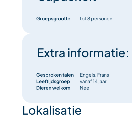
Groepsgrootte
tot 8 personen
Extra informatie:
Gesproken talen
Engels, Frans
Leeftijdsgroep
vanaf 14 jaar
Dieren welkom
Nee
Lokalisatie