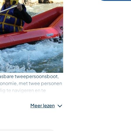
aasbare tweepersoonsboot,
tonomie, met twee personen
lig te navigeren en te
Meer lezen