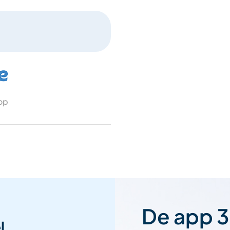
 op
De app 3
l