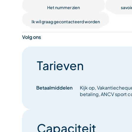
Het nummer zien
savoi
Ik wil graag gecontacteerd worden
Volg ons
Tarieven
Betaalmiddelen
Kijk op, Vakantiechequ
betaling, ANCV sport 
Capaciteit