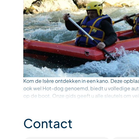
Kom de Isère ontdekken in een kano. Deze opbl
ook wel Hot-dog genoemd, biedt u volledige au
op de boot. Onze gids geeft u alle sleutels om vei
genieten van dit uitstapje.
Contact