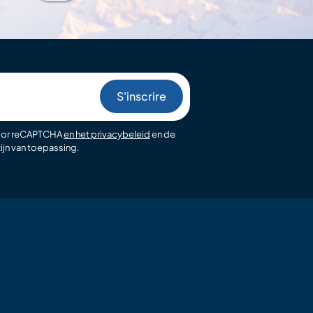
oor reCAPTCHA
en het privacybeleid
en de
ijn van toepassing.