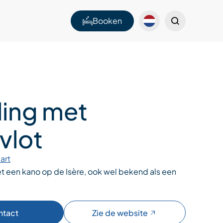
Booken
ling met
vlot
art
et een kano op de Isère, ook wel bekend als een
ntact
Zie de website