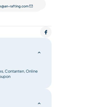
e@an-rafting.com
es, Contanten, Online
coupon