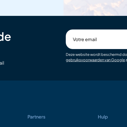
 de
Votre
email
Deze website wordt beschermd d
gebruiksvoorwaarden van Google
z
il
Partners
Hulp