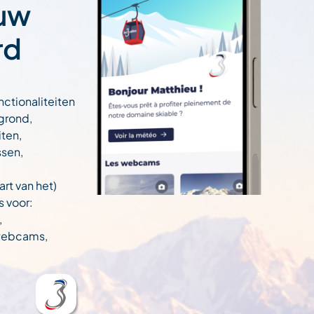
 uw
rd
nctionaliteiten
egrond,
ten,
ssen,
art van het)
s voor:
,
 webcams,