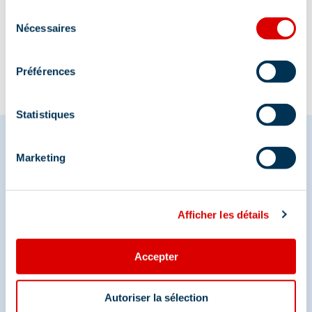
Informatie bijgewerkt op
Sélection
08/07/2025
.
Nécessaires
du
consentement
Préférences
Statistiques
Marketing
Deel je momenten in
Méribel
Afficher les détails
En we zijn ook te vinden op de sociale media
Accepter
Autoriser la sélection