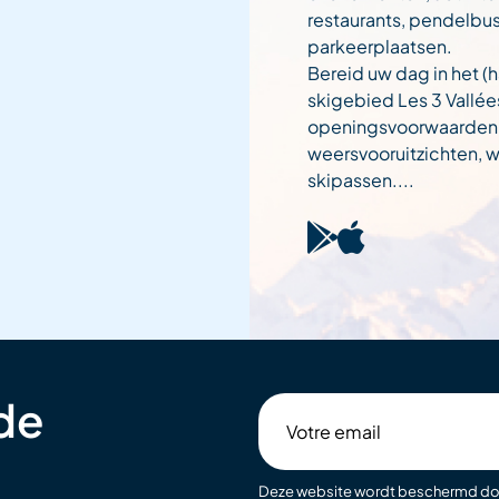
restaurants, pendelbu
parkeerplaatsen.
Bereid uw dag in het (h
skigebied Les 3 Vallée
openingsvoorwaarden
weersvooruitzichten,
skipassen....
 de
Votre
email
Deze website wordt beschermd d