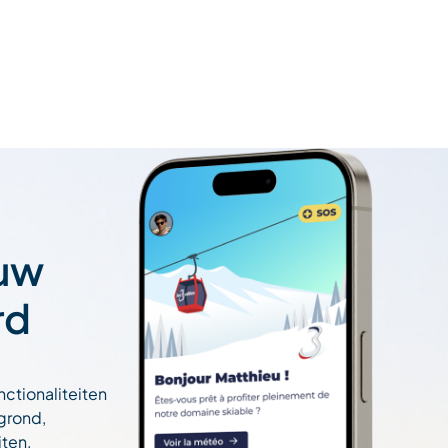
 uw
rd
nctionaliteiten
egrond,
ten,