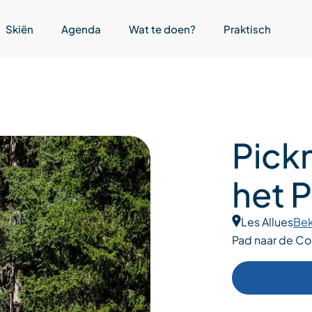
Skiën
Agenda
Wat te doen?
Praktisch
Pick
het P
Les Allues
Bek
Pad naar de Col