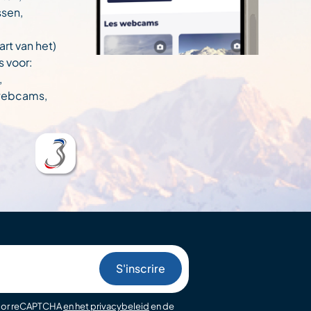
ssen,
art van het)
s voor:
,
 webcams,
oor reCAPTCHA
en het privacybeleid
en de