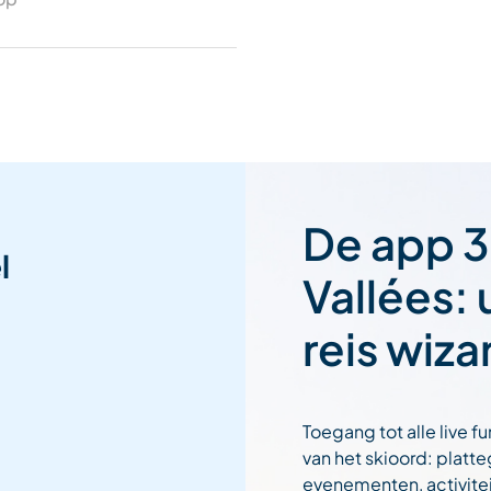
De app 3
l
Vallées:
reis wiza
Toegang tot alle live fu
van het skioord: platt
evenementen, activitei