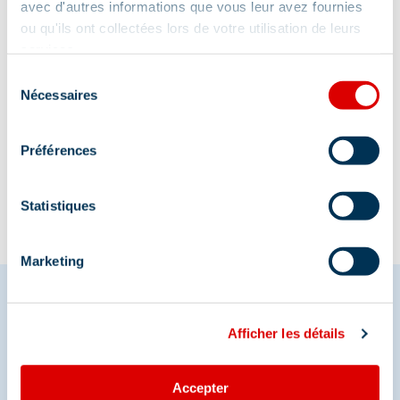
avec d'autres informations que vous leur avez fournies
ou qu'ils ont collectées lors de votre utilisation de leurs
services.
Sélection
Nécessaires
du
consentement
Informatie bijgewerkt op
Préférences
08/21/2025
.
Statistiques
Marketing
Afficher les détails
Deel je momenten in
Méribel
Accepter