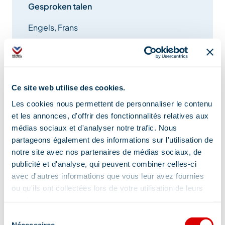
Gesproken talen
Engels, Frans
Dieren welkom
Nee
Ce site web utilise des cookies.
Les cookies nous permettent de personnaliser le contenu
et les annonces, d'offrir des fonctionnalités relatives aux
Diensten
médias sociaux et d'analyser notre trafic. Nous
partageons également des informations sur l'utilisation de
notre site avec nos partenaires de médias sociaux, de
Wifi Internet
Gratis wifi
publicité et d'analyse, qui peuvent combiner celles-ci
avec d'autres informations que vous leur avez fournies
ou qu'ils ont collectées lors de votre utilisation de leurs
Lokalisatie
services.
Sélection