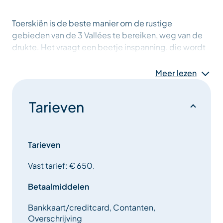
Toerskiën is de beste manier om de rustige
gebieden van de 3 Vallées te bereiken, weg van de
drukte. Het vraagt een beetje inspanning, die wordt
beloond met prachtige landschappen.
Meer lezen
Een dag van vrijheid en ontsnapping dankzij de
speciaal voor u ontworpen routes.
Tarieven
Tussen de middag pauzeert u in een herberg met een
prachtig uitzicht.
Tarieven
De dag wordt afgesloten in het zachte licht van de
Vast tarief: € 650.
zonsondergang.
Betaalmiddelen
Vereist niveau : Regelmatige sporter en skiën op
zwarte pistes
Bankkaart/creditcard, Contanten,
Overschrijving