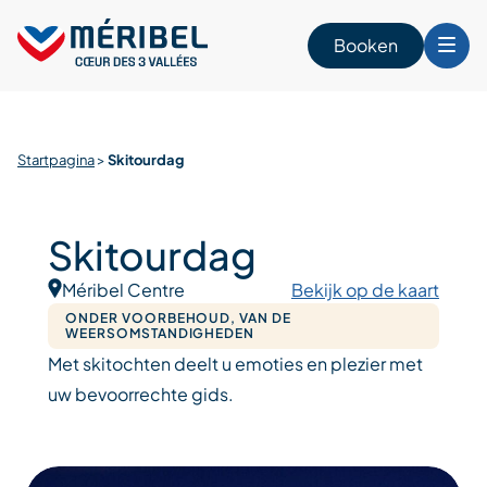
Skip
to
Booken
content
n
Startpagina
>
Skitourdag
Skitourdag
Méribel Centre
Bekijk op de kaart
ONDER VOORBEHOUD, VAN DE
WEERSOMSTANDIGHEDEN
Met skitochten deelt u emoties en plezier met
uw bevoorrechte gids.