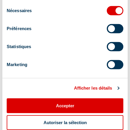
Sélection
Nécessaires
du
consentement
Préférences
Statistiques
Marketing
Adres
Bureau des guides - Parc Olympique - - En
Afficher les détails
face du mur d'escalade, 73550 Méribel
Accepter
Autoriser la sélection