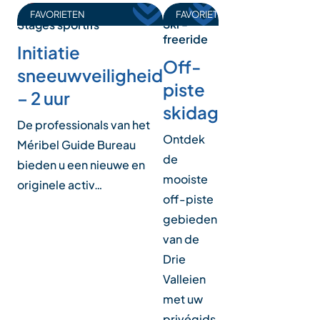
FAVORIETEN
FAVORIETEN
Ski -
Stages sportifs
freeride
Initiatie
Off-
sneeuwveiligheid
piste
– 2 uur
skidag
De professionals van het
Ontdek
Méribel Guide Bureau
de
bieden u een nieuwe en
mooiste
originele activ…
off-piste
gebieden
van de
Drie
Valleien
met uw
privégids