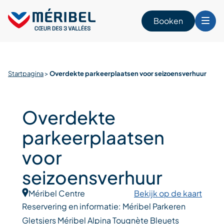
Skip
to
Booken
content
n
Startpagina
>
Overdekte parkeerplaatsen voor seizoensverhuur
Overdekte
parkeerplaatsen
voor
seizoensverhuur
Méribel Centre
Bekijk op de kaart
Reservering en informatie: Méribel Parkeren
Gletsjers Méribel Alpina Tougnète Bleuets