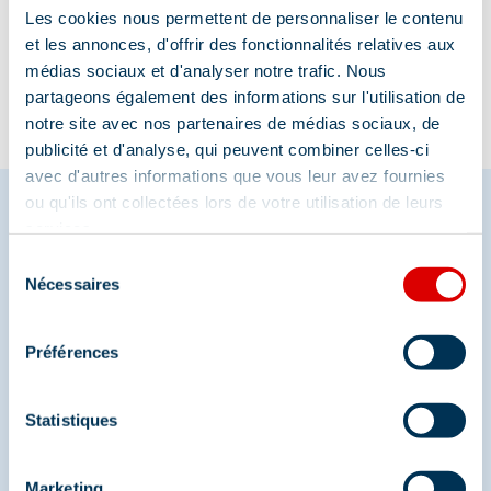
Informatie bijgewerkt op
Les cookies nous permettent de personnaliser le contenu
08/21/2025
.
et les annonces, d'offrir des fonctionnalités relatives aux
médias sociaux et d'analyser notre trafic. Nous
partageons également des informations sur l'utilisation de
notre site avec nos partenaires de médias sociaux, de
publicité et d'analyse, qui peuvent combiner celles-ci
avec d'autres informations que vous leur avez fournies
ou qu'ils ont collectées lors de votre utilisation de leurs
services.
Sélection
Deel je momenten in
Nécessaires
du
Méribel
consentement
Préférences
En we zijn ook te vinden op de sociale media
Statistiques
Marketing