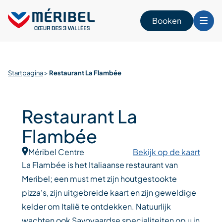
Skip
to
Booken
content
n
Startpagina
>
Restaurant La Flambée
Restaurant La
Flambée
Méribel Centre
Bekijk op de kaart
La Flambée is het Italiaanse restaurant van
Meribel; een must met zijn houtgestookte
pizza's, zijn uitgebreide kaart en zijn geweldige
kelder om Italië te ontdekken. Natuurlijk
wachten ook Savoyaardse specialiteiten op u in