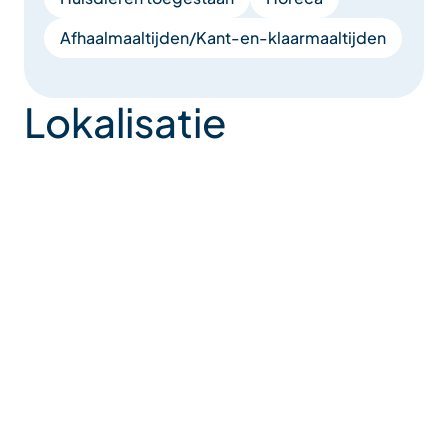
restaurant kunt u beter ‘s avonds reserveren.
Afhaalmaaltijden/Kant-en-klaarmaaltijden
Lokalisatie