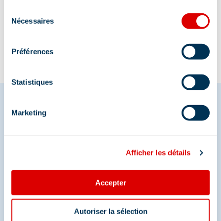
Informatie bijgewerkt op
Sélection
07/09/2026
.
Nécessaires
du
consentement
Préférences
Statistiques
Marketing
Deel je momenten in
Méribel
Afficher les détails
En we zijn ook te vinden op de sociale media
Accepter
Autoriser la sélection