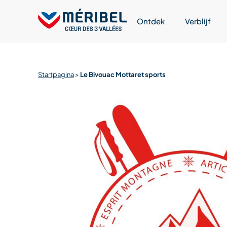
Skip
to
Ontdek
Verblijf
content
Startpagina
>
Le Bivouac Mottaret sports