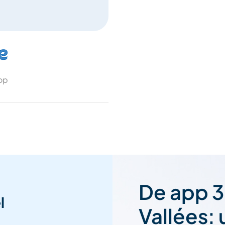
 op
De app 3
l
Vallées: