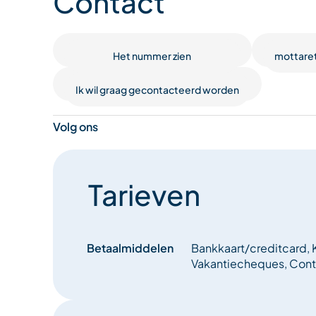
Contact
babydragers, all-terrain kinderwagens, sleeën 
nemen je veiligheid ook serieus en bieden een ree
beschermingsuitrusting aan, zoals ARVA-pakkette
Het nummer zien
mottare
en rugbeschermers. Wat je passie in de bergen ook
om je te ondersteunen.
Ik wil graag gecontacteerd worden
Volg ons
Tarieven
Betaalmiddelen
Bankkaart/creditcard, K
Vakantiecheques, Conta