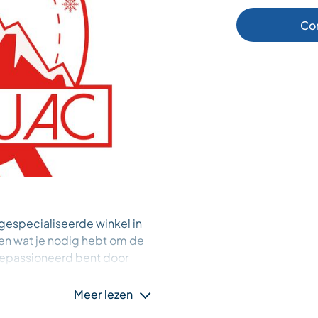
Co
 gespecialiseerde winkel in
eden wat je nodig hebt om de
gepassioneerd bent door
oenwandelen of langlaufen,
 Gezinnen zijn van harte
Meer lezen
lie-uitrusting waaronder