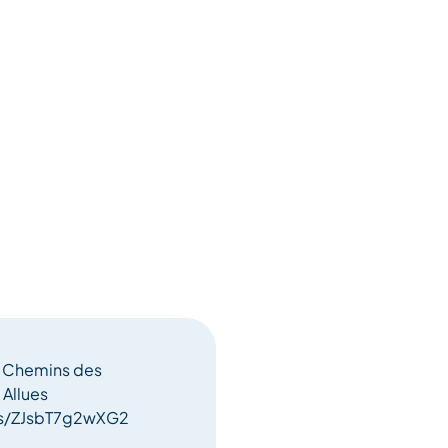
- Chemins des
 Allues
ps/ZJsbT7g2wXG2