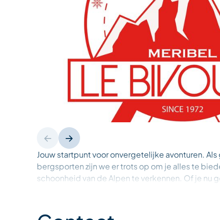
Jouw startpunt voor onvergetelijke avonturen. Als
bergsporten zijn we er trots op om je alles te bi
schoonheid van de Alpen te verkennen. Of je nu 
alpineskiën, toerskiën, snowboarden, sneeuwsch
wij hebben de perfecte uitrusting voor elk niveau.
welkom bij Le Bivouac, met een selectie van fami