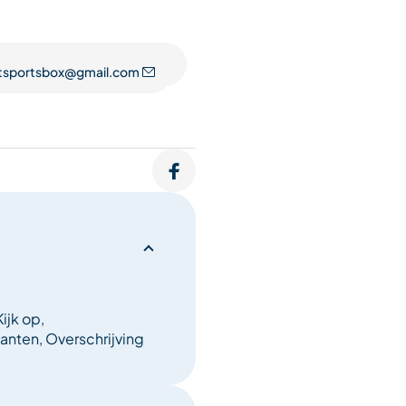
en Thule-aanhangwagens. We
ks veiligheids- en
n, lawine-airbags, helmen
tsportsbox@gmail.com
 is, Le Bivouac staat klaar
ijk op,
nten, Overschrijving