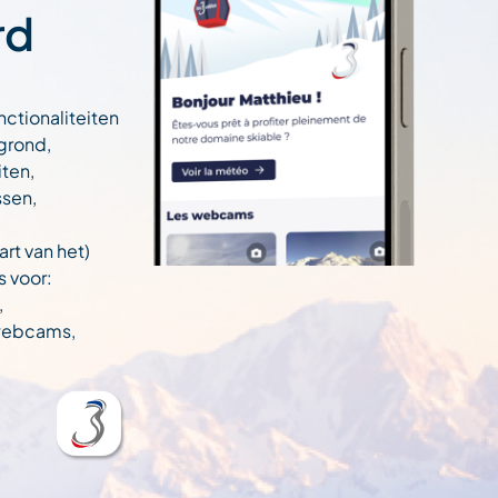
rd
nctionaliteiten
egrond,
ten,
ssen,
art van het)
s voor:
,
 webcams,