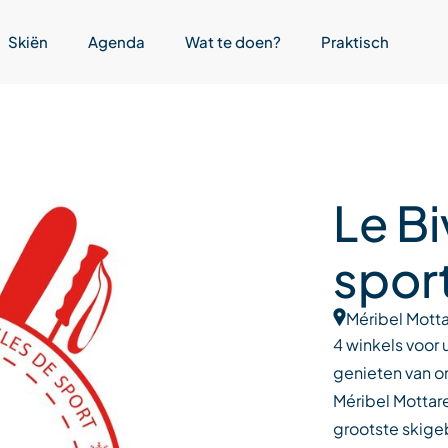
Skiën
Agenda
Wat te doen?
Praktisch
Le B
spor
Méribel Motta
4 winkels voor 
genieten van on
Méribel Mottaret
grootste skige