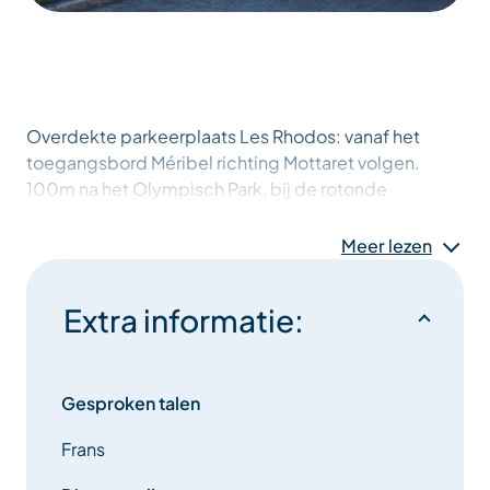
Overdekte parkeerplaats Les Rhodos: vanaf het
toegangsbord Méribel richting Mottaret volgen.
100m na het Olympisch Park, bij de rotonde
rechtsaf.
Meer lezen
Dit aanbod is beschikbaar op zaterdag/zaterdag
voor een huurperiode van 7 dagen.
Extra informatie:
Tip: de shuttle is slimmer! Ter informatie: er zijn gratis
shuttles beschikbaar om de leefomgeving in het
Méribel-dal te verbeteren.
Gesproken talen
Frans