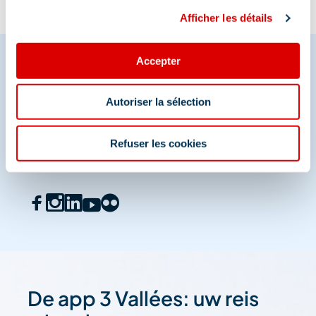
Afficher les détails
Accepter
Deel je momenten in
Autoriser la sélection
Méribel
Refuser les cookies
En we zijn ook te vinden op de sociale media
De app 3 Vallées: uw reis