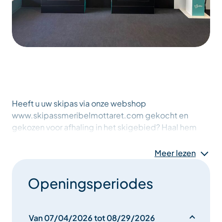
Heeft u uw skipas via onze webshop
www.skipassmeribelmottaret.com gekocht en
gekozen voor afhaling in het skigebied? Haal hem
dan op bij deze automaat door uw bestelnummer of
uw QR-code in te voeren!
Meer lezen
Openingsperiodes
U kunt uw skipas ook rechtstreeks bij deze
automatische kiosk kopen.
Van 07/04/2026 tot 08/29/2026