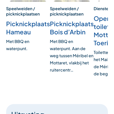
Speelweiden /
Speelweiden /
Diensten
picknickplaatsen
picknickplaatsen
Openb
Picknickplaats
Picknickplaats
toilett
Hameau
Bois d’Arbin
Mottar
Met BBQ en
Met BBQ en
Toeris
waterpunt.
waterpunt. Aan de
Toiletten e
weg tussen Méribel en
het Maiso
Mottaret, vlakbij het
de Méribe
ruitercentr…
de began