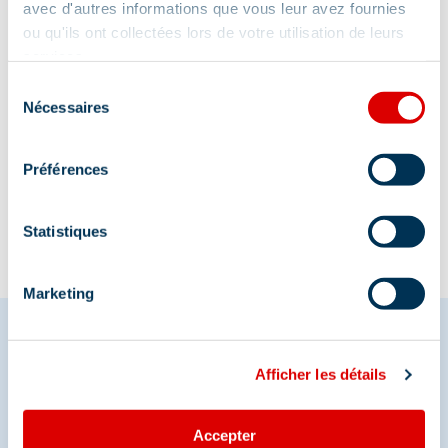
avec d'autres informations que vous leur avez fournies
ou qu'ils ont collectées lors de votre utilisation de leurs
services.
Sélection
Nécessaires
du
consentement
Informatie bijgewerkt op
Préférences
10/22/2025
.
Statistiques
Marketing
Afficher les détails
Deel je momenten in
Méribel
Accepter