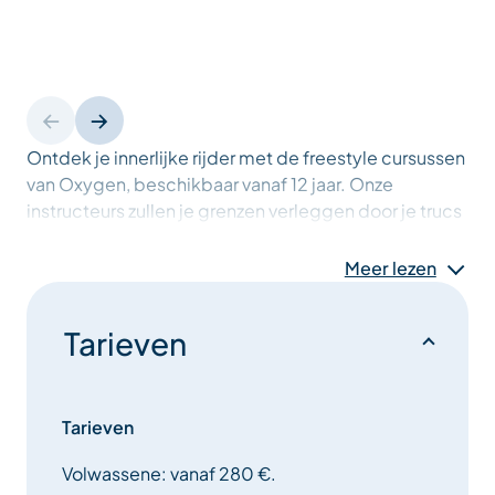
Ontdek je innerlijke rijder met de freestyle cursussen
van Oxygen, beschikbaar vanaf 12 jaar. Onze
instructeurs zullen je grenzen verleggen door je trucs
en sprongen te leren. Wil je je les bijwonen met
vrienden of familie? Stel je groep samen, maximaal 8
Meer lezen
deelnemers. Boek nu en verover de berg, op de
piste en in de lucht.
Tarieven
Tarieven
Volwassene: vanaf 280 €.