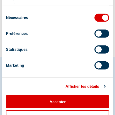
services.
Sélection
Nécessaires
Informatie bijgewerkt op
du
12/19/2025
.
consentement
Préférences
Statistiques
Marketing
Deel je momenten in
Afficher les détails
Méribel
En we zijn ook te vinden op de sociale media
Accepter