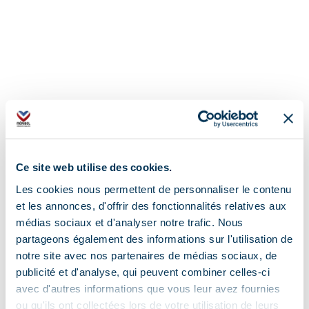
Ce site web utilise des cookies.
Les cookies nous permettent de personnaliser le contenu
et les annonces, d'offrir des fonctionnalités relatives aux
Adres
médias sociaux et d'analyser notre trafic. Nous
351 rue des Glaciers - Galerie des Cimes,
partageons également des informations sur l'utilisation de
73550 Les Allues
notre site avec nos partenaires de médias sociaux, de
publicité et d'analyse, qui peuvent combiner celles-ci
avec d'autres informations que vous leur avez fournies
ou qu'ils ont collectées lors de votre utilisation de leurs