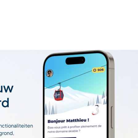
 uw
rd
nctionaliteiten
egrond,