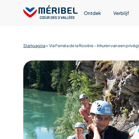
Skip
to
Ontdek
Verblijf
content
Startpagina
>
Via Ferrata de la Rosière – Inhuren van een privég