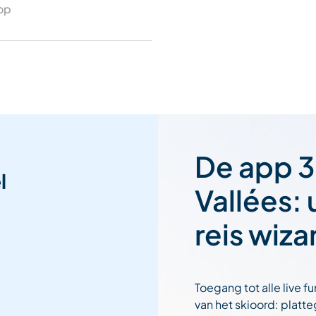
 op
De app 3
l
Vallées:
reis wiza
Toegang tot alle live fu
van het skioord: platt