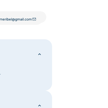
ère. Het is een geweldige
ar).
.meribel@gmail.com
t voor de activiteit en het
.
reau meegedeeld.