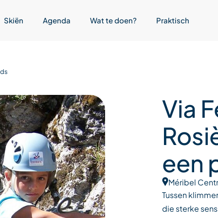
Skiën
Agenda
Wat te doen?
Praktisch
ids
Via F
Rosiè
een 
Méribel Cent
Tussen klimmen 
die sterke sens