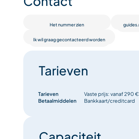
Contact
Het decor is prachtig boven het meer van La Rosi
activiteit om met het hele gezin te doen (vanaf 9 ja
Het nummer zien
guides
Praktische informatie voor deze activiteit:
Ik wil graag gecontacteerd worden
minimum leeftijd: 9 jaar
Tarieven
Wat mee te nemen: sportschoenen, kleding geschik
weer.
Tarieven
Vaste prijs: vanaf 290 €
Het ontmoetingsuur wordt u door het gidsenbu
Betaalmiddelen
Bankkaart/creditcard
Capaciteit