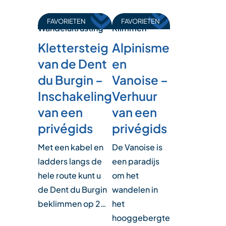
FAVORIETEN
FAVORIETEN
Klimmen
Wandeluitrusting
Alpinisme
Klettersteig
en
van de Dent
Vanoise –
du Burgin –
Verhuur
Inschakeling
van een
van een
privégids
privégids
De Vanoise is
Met een kabel en
een paradijs
ladders langs de
om het
hele route kunt u
wandelen in
de Dent du Burgin
het
beklimmen op 2…
hooggebergte