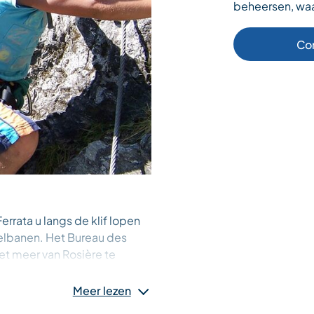
beheersen, waar
Co
errata u langs de klif lopen
elbanen. Het Bureau des
het meer van Rosière te
n goede manier om aan de
 het advies van uw gids uw
Meer lezen