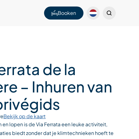
Booken
errata de la
re – Inhuren van
privégids
re
Bekijk op de kaart
en lopen is de Via Ferrata een leuke activiteit,
aties biedt zonder dat je klimtechnieken hoeft te