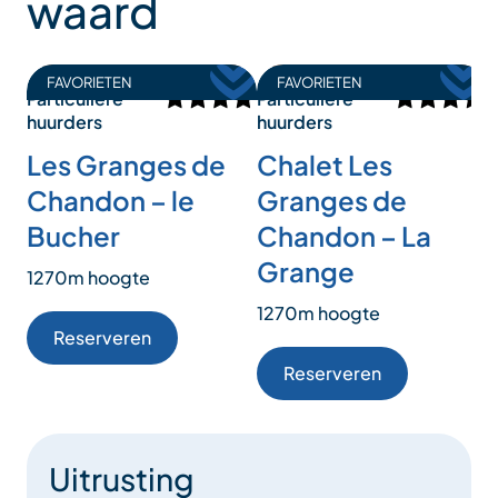
waard
FAVORIETEN
FAVORIETEN
Particuliere
Particuliere
huurders
huurders
Les Granges de
Chalet Les
Chandon – le
Granges de
Bucher
Chandon – La
Grange
1270m hoogte
1270m hoogte
Reserveren
Reserveren
Uitrusting