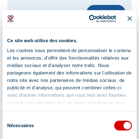
Meer tonen
Comfort
Ce site web utilise des cookies.
Les cookies nous permettent de personnaliser le contenu
et les annonces, d'offrir des fonctionnalités relatives aux
Inclusief lakens en handdoeken
médias sociaux et d'analyser notre trafic. Nous
partageons également des informations sur l'utilisation de
Privé wasmachine
Afwasmachine
notre site avec nos partenaires de médias sociaux, de
publicité et d'analyse, qui peuvent combiner celles-ci
Handdoekdroogrek
Keukenhoek
avec d'autres informations que vous leur avez fournies
Douche
Koelkast
Haardroger
ou qu'ils ont collectées lors de votre utilisation de leurs
services.
Privé wasdroger
Balkon
Aparte WC
Sélection
Slaapbank
Hifi
Privé Internet
Nécessaires
du
consentement
Kabel / Satelliet
Verwarming