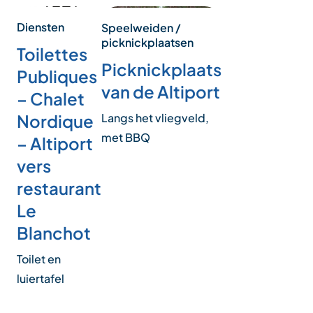
Diensten
Speelweiden /
picknickplaatsen
Toilettes
Picknickplaats
Publiques
van de Altiport
– Chalet
Langs het vliegveld,
Nordique
met BBQ
– Altiport
vers
restaurant
Le
Blanchot
Toilet en
luiertafel