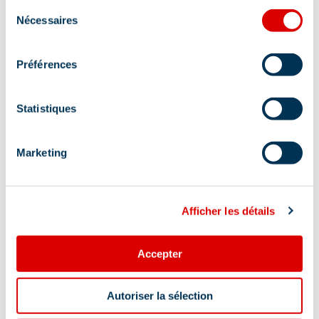
Sélection
Nécessaires
du
consentement
Préférences
Adres
Statistiques
Altiport, 73550 Méribel
Aanvullende info lokalisatie
Marketing
Vertrek vanaf de halte van de pendelbus
Blanchot
Afficher les détails
Accepter
Autoriser la sélection
Informatie bijgewerkt op