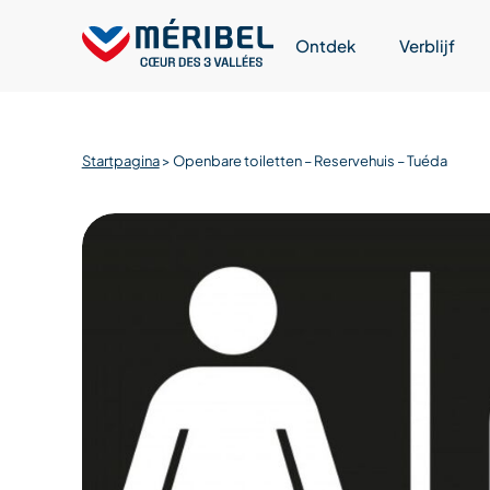
Skip
to
Ontdek
Verblijf
content
Startpagina
>
Openbare toiletten – Reservehuis – Tuéda