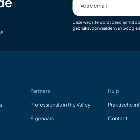
 de
Votre
email
Deze website wordt beschermd d
gebruiksvoorwaarden van Google
z
il
Partners
Hulp
s
Professionals in the Valley
Praktische in
Eigenaars
Contact