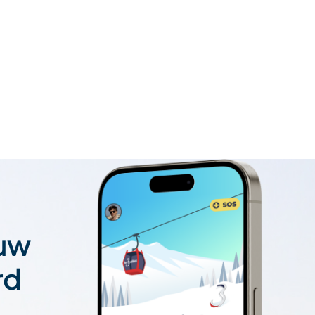
 uw
rd