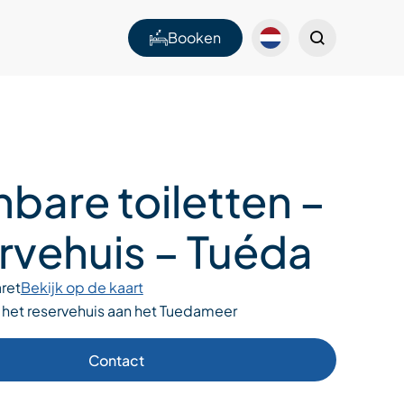
Booken
bare toiletten –
rvehuis – Tuéda
ret
Bekijk op de kaart
r het reservehuis aan het Tuedameer
Contact