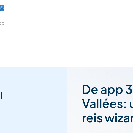
 op
De app 3
l
Vallées:
reis wiza