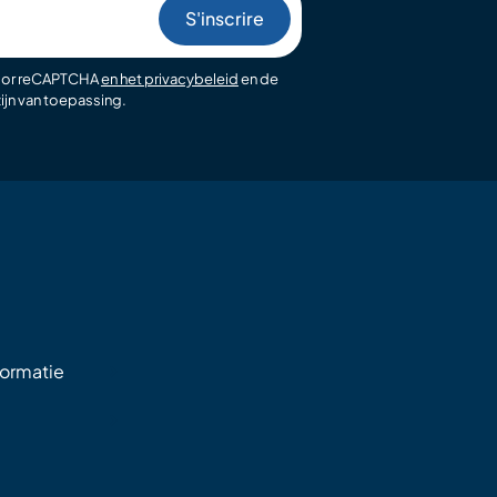
oor reCAPTCHA
en het privacybeleid
en de
ijn van toepassing.
formatie