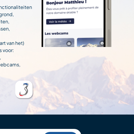
nctionaliteiten
egrond,
ten,
ssen,
art van het)
s voor:
,
 webcams,