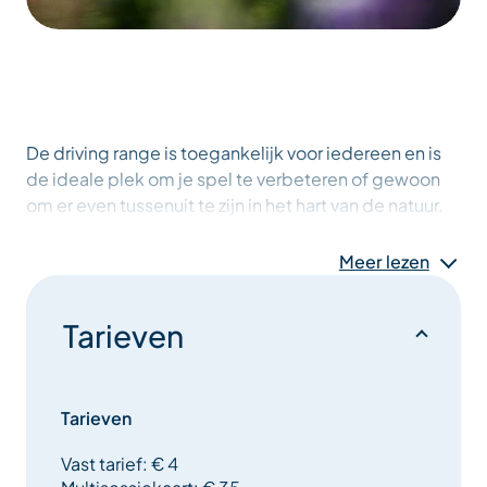
De driving range is toegankelijk voor iedereen en is
de ideale plek om je spel te verbeteren of gewoon
om er even tussenuit te zijn in het hart van de natuur.
Meer lezen
Doelstellingen:
– Leer golfen in een vriendelijke omgeving
Tarieven
– Werken aan de consistentie en kracht van je slagen
Tarieven
– Bereid je voor op een ronde of ontspan gewoon
Vast tarief: € 4