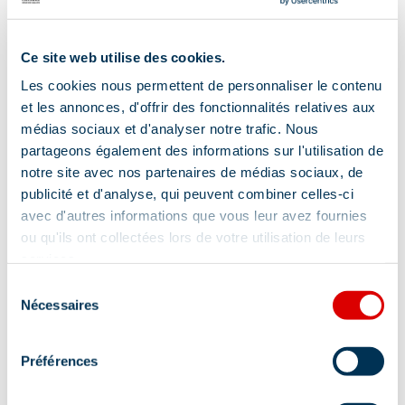
in de
natuurlijke
Ce site web utilise des cookies.
omgeving
Les cookies nous permettent de personnaliser le contenu
geïntegreerd
et les annonces, d'offrir des fonctionnalités relatives aux
parcours
médias sociaux et d'analyser notre trafic. Nous
voor zowel
partageons également des informations sur l'utilisation de
liefhebbers…
notre site avec nos partenaires de médias sociaux, de
publicité et d'analyse, qui peuvent combiner celles-ci
avec d'autres informations que vous leur avez fournies
Lokalisatie
ou qu'ils ont collectées lors de votre utilisation de leurs
services.
Sélection
Nécessaires
du
consentement
Préférences