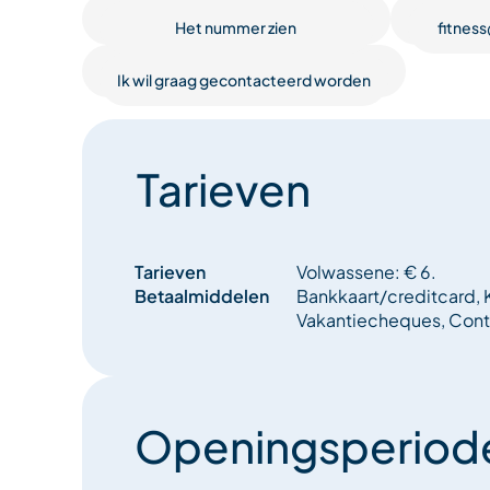
Het nummer zien
fitness
Inschrijven bij de coach.
Ik wil graag gecontacteerd worden
Tarieven
Tarieven
Volwassene: € 6.
Betaalmiddelen
Bankkaart/creditcard, K
Vakantiecheques, Con
Openingsperiod