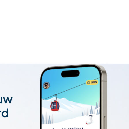
 uw
rd