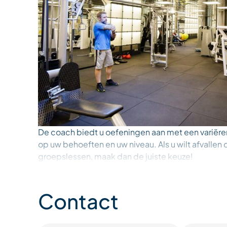
De coach biedt u oefeningen aan met een variëre
op uw behoeften en uw niveau. Als u wilt afvallen
groepslessen, maak dan de juiste keuze!
- Dinsdag: circuittraining van 12.15 tot 13.00 uur
- Woensdag: 100% buikspieren van 17.45 tot 18.3
Contact
- Donderdag: dijen, buikspieren en bilspieren van 
- Vrijdag: full body van 17.45 tot 18.30 uur