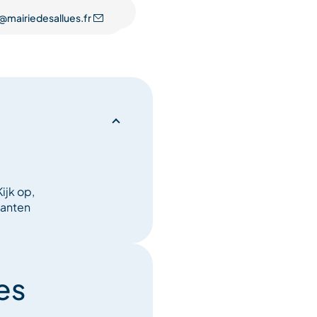
@mairiedesallues.fr
ijk op,
tanten
es