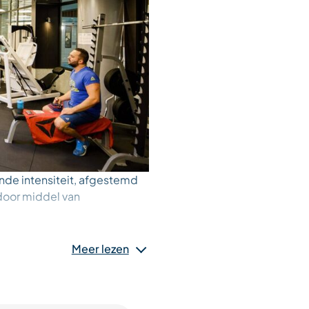
nde intensiteit, afgestemd
 door middel van
Meer lezen
0 uur
12.15 tot 13.00 uur