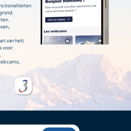
nctionaliteiten
egrond,
ten,
ssen,
art van het)
s voor:
,
 webcams,