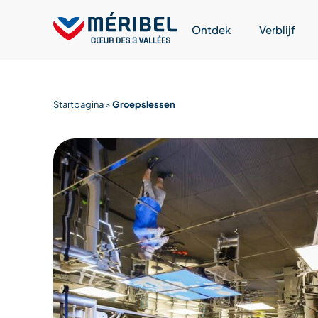
Skip
to
Ontdek
Verblijf
content
Startpagina
>
Groepslessen