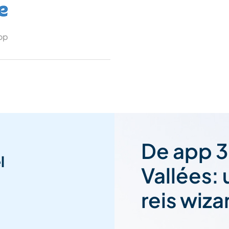
 op
De app 3
l
Vallées:
reis wiza