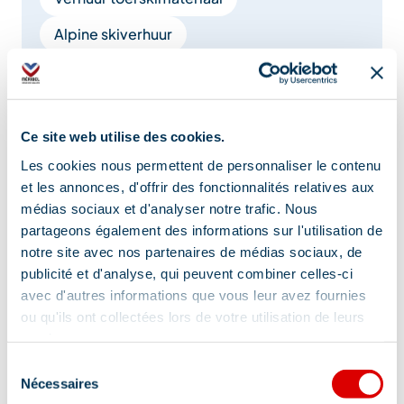
Alpine skiverhuur
Sneeuwschoenverhuur
Mountainbikeverhuur
Rodelverhuur
Verhuur van uitrusting voor baby's en
Ce site web utilise des cookies.
kinderen
Les cookies nous permettent de personnaliser le contenu
Snowboard verhuur
Verhuur e-MTB
et les annonces, d'offrir des fonctionnalités relatives aux
médias sociaux et d'analyser notre trafic. Nous
Levering aan huis
partageons également des informations sur l'utilisation de
Verhuur van bergveiligheidsuitrusting in de
notre site avec nos partenaires de médias sociaux, de
winter
publicité et d'analyse, qui peuvent combiner celles-ci
Verkoop alpine ski
avec d'autres informations que vous leur avez fournies
ou qu'ils ont collectées lors de votre utilisation de leurs
Verkoop van snowboard
services.
Verkoop sneeuwschoenen
Schoenen
Sélection
Nécessaires
du
Bootfitting