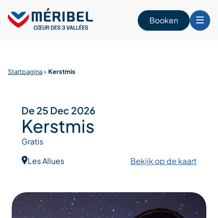
Skip
to
Booken
content
n
Startpagina
>
Kerstmis
De 25 Dec 2026
Kerstmis
Gratis
Les Allues
Bekijk op de kaart