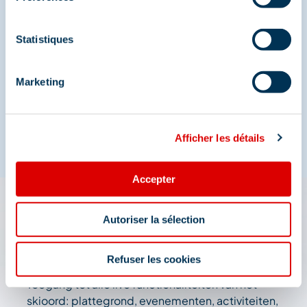
Deel je momenten in
Statistiques
Méribel
Marketing
En we zijn ook te vinden op de sociale media
Afficher les détails
Accepter
De app 3 Vallées: uw reis
Autoriser la sélection
wizard
Refuser les cookies
Toegang tot alle live functionaliteiten van het
skioord: plattegrond, evenementen, activiteiten,