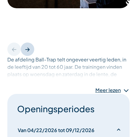
De afdeling Ball-Trap telt ongeveer veertig leden, in
de leeftijd van 20 tot 60 jaar. De trainingen vinden
plaats op woensdag en zaterdag in de lente, de
zomer en de herfst, tussen 1 mei en half september.
Meer lezen
Leden met een FFBT-licentie kunnen hier komen
Openingsperiodes
trainen en gebruikmaken van de faciliteiten. Maar de
schietbaan is ook toegankelijk voor introductie- en
kennismakingssessies. Met instructeurs en geschikt
Van 04/22/2026 tot 09/12/2026
materiaal kan iedereen het kleiduivenschieten eens