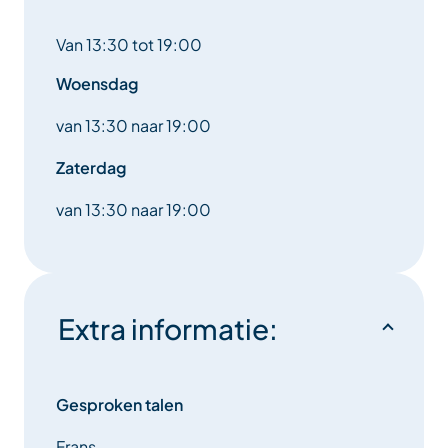
uitproberen!
Van 13:30 tot 19:00
Twee keer per jaar organiseert de afdeling
Woensdag
kleiduivenschieten een schoonmaakactie van de
schietput, zodat het bos een schone natuurlijke
van 13:30 naar 19:00
omgeving blijft. De kleiduiven zijn van klei en
biologisch afbreekbaar.
Zaterdag
van 13:30 naar 19:00
Extra informatie:
Gesproken talen
Frans