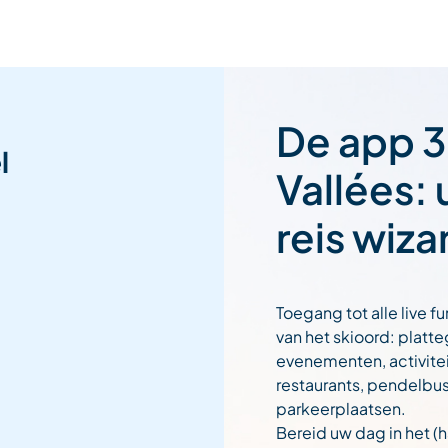
De app 3
l
Vallées:
reis wiza
Toegang tot alle live fu
van het skioord: platt
evenementen, activitei
restaurants, pendelbu
parkeerplaatsen.
Bereid uw dag in het (h