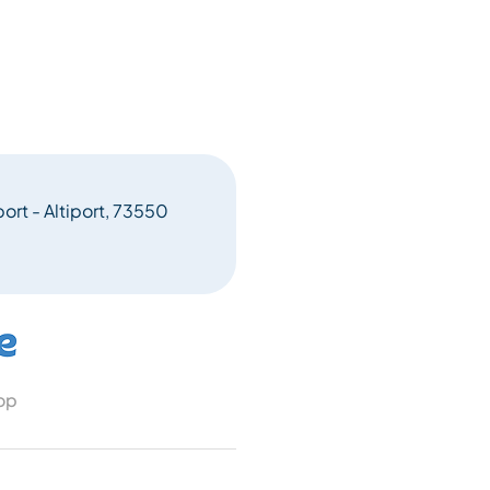
port - Altiport, 73550
 op