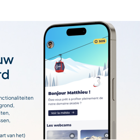
 uw
rd
nctionaliteiten
egrond,
ten,
ssen,
art van het)