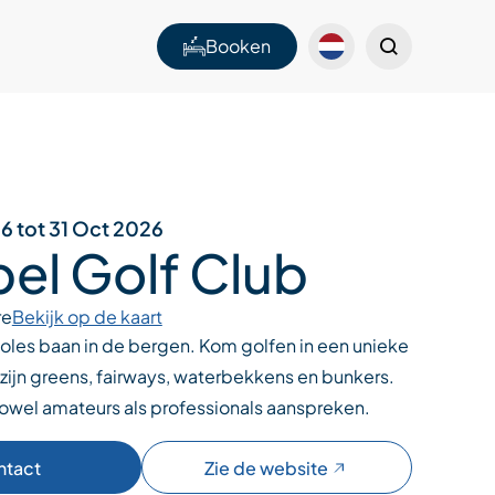
Booken
6 tot 31 Oct 2026
bel Golf Club
re
Bekijk op de kaart
oles baan in de bergen. Kom golfen in een unieke
ijn greens, fairways, waterbekkens en bunkers.
zowel amateurs als professionals aanspreken.
ntact
Zie de website