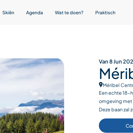
Skiën
Agenda
Wat te doen?
Praktisch
Van 8 Jun 202
Méri
Méribel Cent
Een echte 18-h
omgeving met z
Deze baan zal 
Co