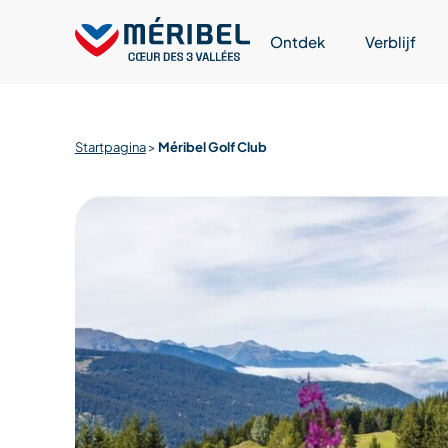
Skip
to
Ontdek
Verblijf
content
Startpagina
>
Méribel Golf Club