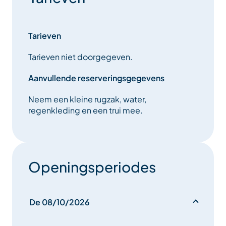
Mee te brengen materiaal: kleine rugzak, water,
kleding en schoenen geschikt voor wandelen op
Tarieven
paden.
Tarieven niet doorgegeven.
Trefpunt op de parkeerplaats van Tuéda, bij het
informatiepaneel van het reservaat.
Aanvullende reserveringsgegevens
Neem een kleine rugzak, water,
regenkleding en een trui mee.
Openingsperiodes
De 08/10/2026