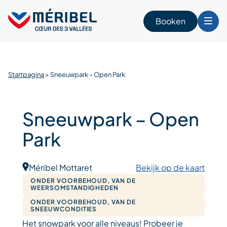
Skip
to
Booken
content
n
Startpagina
>
Sneeuwpark – Open Park
Sneeuwpark – Open
Park
Méribel Mottaret
Bekijk op de kaart
ONDER VOORBEHOUD, VAN DE
WEERSOMSTANDIGHEDEN
ONDER VOORBEHOUD, VAN DE
SNEEUWCONDITIES
Het snowpark voor alle niveaus! Probeer je