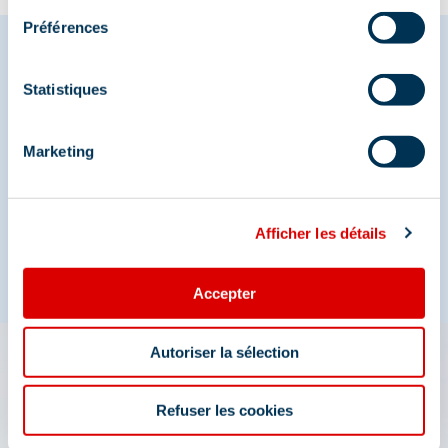
Préférences
Statistiques
Deel je momenten in
Méribel
Marketing
En we zijn ook te vinden op de sociale media
Afficher les détails
Accepter
Autoriser la sélection
De app 3 Vallées: uw reis
Refuser les cookies
wizard