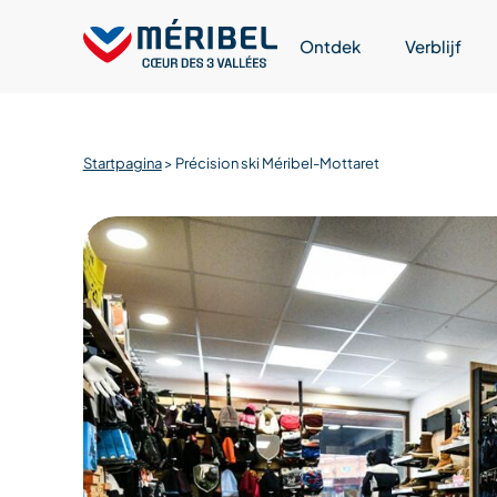
Skip
to
Ontdek
Verblijf
content
Startpagina
>
Précision ski Méribel-Mottaret