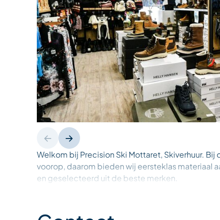
Welkom bij Precision Ski Mottaret, Skiverhuur. Bij
voorop, daarom bieden wij eersteklas materiaal 
en geselecteerd uit de beste merken.
Ons toegewijde team biedt ook verschillende die
zorgeloos te maken: de fast pass om wachttijden