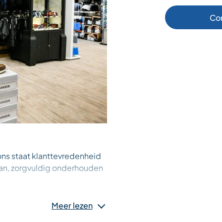
Co
 ons staat klanttevredenheid
aan, zorgvuldig onderhouden
nsten aan om uw verblijf
Meer lezen
 op drukke dagen te