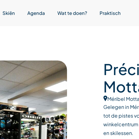
Skiën
Agenda
Wat te doen?
Praktisch
Préci
Mott
Méribel Motta
Gelegen in Mér
tot de pistes v
winkelcentrum v
en skilessen.