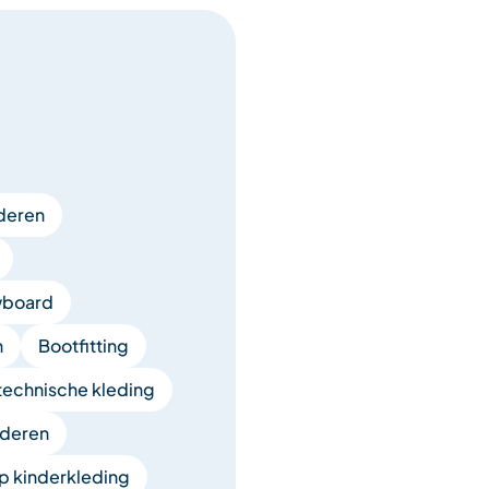
nderen
wboard
n
Bootfitting
technische kleding
nderen
p kinderkleding