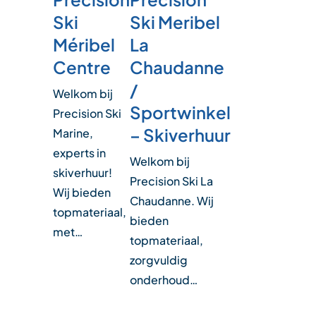
Ski
Ski Meribel
Méribel
La
Centre
Chaudanne
/
Welkom bij
Sportwinkel
Precision Ski
– Skiverhuur
Marine,
experts in
Welkom bij
skiverhuur!
Precision Ski La
Wij bieden
Chaudanne. Wij
topmateriaal,
bieden
met…
topmateriaal,
zorgvuldig
onderhoud…