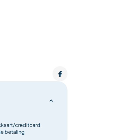
onderhoudsdiensten zodat u
ieten.
soires te koop
kaart/creditcard,
e betaling