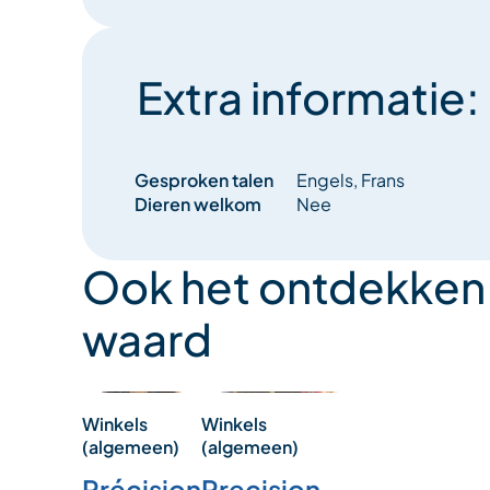
Extra informatie:
Gesproken talen
Engels, Frans
Dieren welkom
Nee
Ook het ontdekken
waard
Winkels
Winkels
(algemeen)
(algemeen)
Précision
Precision