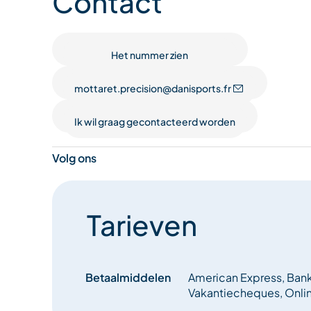
Contact
vermijden, een opslagservice en professionele 
zonder zorgen van uw dagen op de piste kunt gen
Het nummer zien
U vindt ook een ruime keuze aan kleding en acces
mottaret.precision@danisports.fr
Ik wil graag gecontacteerd worden
Volg ons
Tarieven
Betaalmiddelen
American Express, Bank
Vakantiecheques, Onlin