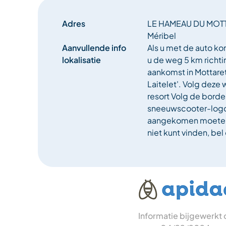
Adres
LE HAMEAU DU MOTT
Méribel
Aanvullende info
Als u met de auto ko
lokalisatie
u de weg 5 km richtin
aankomst in Mottaret 
Laitelet'. Volg deze 
resort Volg de borde
sneeuwscooter-logo 
aangekomen moeten z
niet kunt vinden, bel
Informatie bijgewerkt