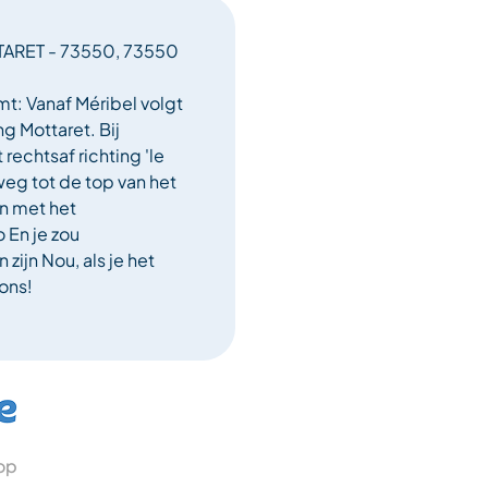
ARET - 73550, 73550
mt: Vanaf Méribel volgt
g Mottaret. Bij
rechtsaf richting 'le
weg tot de top van het
n met het
En je zou
ijn Nou, als je het
 ons!
 op