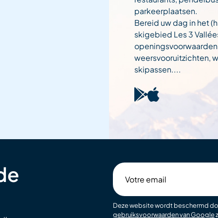
parkeerplaatsen.
Bereid uw dag in het (h
skigebied Les 3 Vallée
openingsvoorwaarden
weersvooruitzichten,
skipassen....
 de
Votre
email
Deze website wordt beschermd d
gebruiksvoorwaarden van Google
z