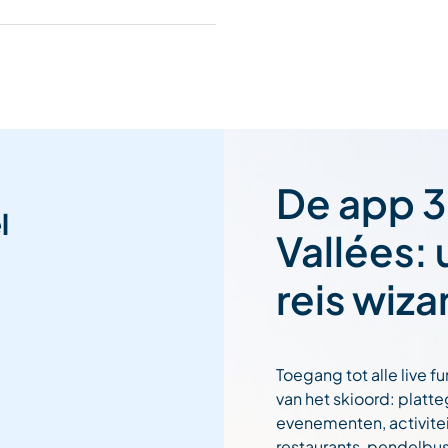
De app 3
l
Vallées:
reis wiza
Toegang tot alle live fu
van het skioord: platt
evenementen, activitei
restaurants, pendelbu