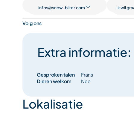
infos@snow-biker.com
Ik wil g
Volg ons
Extra informatie:
Gesproken talen
Frans
Dieren welkom
Nee
Lokalisatie