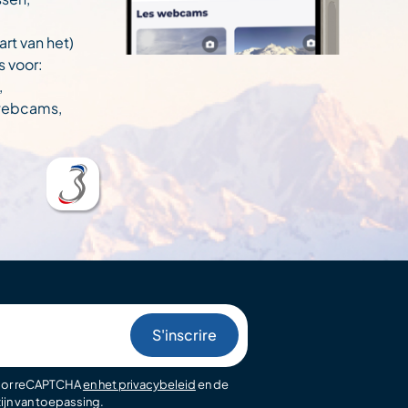
art van het)
s voor:
,
 webcams,
oor reCAPTCHA
en het privacybeleid
en de
ijn van toepassing.