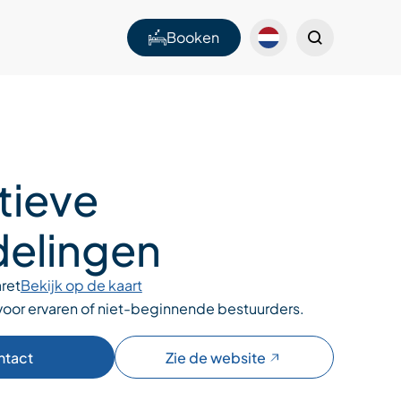
Booken
tieve
elingen
ret
Bekijk op de kaart
 voor ervaren of niet-beginnende bestuurders.
ntact
Zie de website